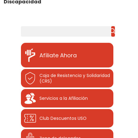
Discapacidad
Buscar
Afíliate Ahora
Caja de Resistencia y Solidaridad
(CRS)
Servicios a la Afiliación
Club Descuentos
USO