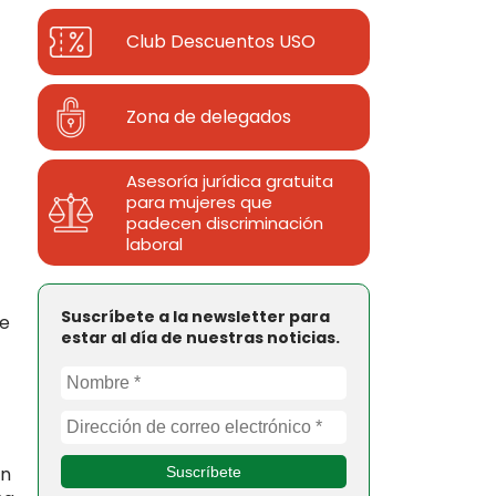
Club Descuentos
USO
Zona de delegados
Asesoría jurídica gratuita
para mujeres que
padecen discriminación
laboral
Suscríbete a la newsletter para
se
estar al día de nuestras noticias.
En