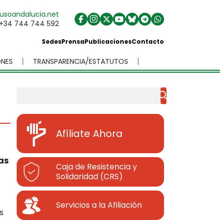
usoandalucia.net
+34 744 744 592
Sedes
Prensa
Publicaciones
Contacto
NES
TRANSPARENCIA/ESTATUTOS
Buscar
Afíliate Ahora
as
Caja de Resistencia y
Solidaridad (CRS)
Servicios a la Afiliación
s