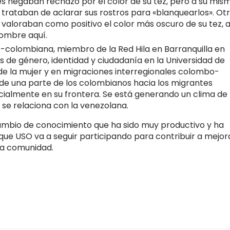
es negaban rechazo por el color de su tez, pero a su mis
 trataban de aclarar sus rostros para «blanquearlos». Ot
 valoraban como positivo el color más oscuro de su tez, a
hombre aquí.
-colombiana, miembro de la Red Hila en Barranquilla en
s de género, identidad y ciudadanía en la Universidad de
e la mujer y en migraciones interregionales colombo-
de una parte de los colombianos hacia los migrantes
ialmente en su frontera. Se está generando un clima de
 se relaciona con la venezolana.
ambio de conocimiento que ha sido muy productivo y ha
que USO va a seguir participando para contribuir a mejor
 la comunidad.