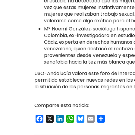
el estudio ha detectado que las mujer
vez que estas mujeres instintivamente
mujeres que realizaban trabajo sexual,
valorarse como algo exótico para el 
Mª Noemí González, socióloga hispano
Colombia, ex-investigadora en estudio
Cádiz, experta en derechos humanos d
venezolana, quien destacó el rechazo 
provenientes desde Venezuela y espec
xenofobia hacia la tez más blanca que
USO-Andalucía valora este foro de interc
permitido establecer nuevas redes en las 
la situación de las personas migrantes en
Comparte esta noticia:
Facebook
X
LinkedIn
WhatsApp
Bluesky
Email
Compartir