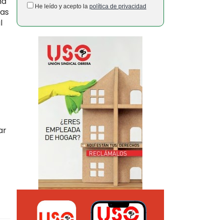
ma
He leído y acepto la
política de privacidad
ras
l
ar