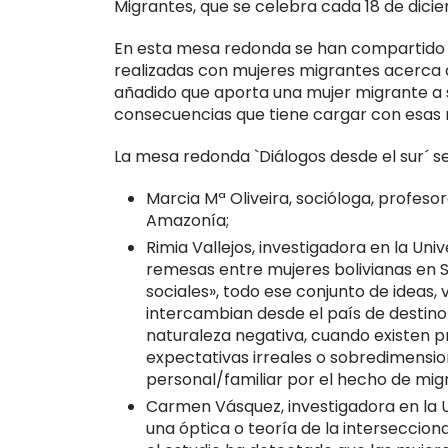
Migrantes, que se celebra cada 18 de dici
En esta mesa redonda se han compartido l
realizadas con mujeres migrantes acerca d
añadido que aporta una mujer migrante a s
consecuencias que tiene cargar con esas 
La mesa redonda `Diálogos desde el sur´ se
Marcia Mª Oliveira, socióloga, profes
Amazonía;
Rimia Vallejos, investigadora en la Uni
remesas entre mujeres bolivianas en S
sociales», todo ese conjunto de ideas,
intercambian desde el país de destino
naturaleza negativa, cuando existen p
expectativas irreales o sobredimensi
personal/familiar por el hecho de migr
Carmen Vásquez, investigadora en la U
una óptica o teoría de la interseccio