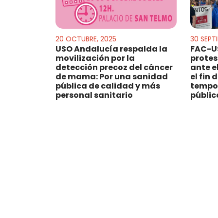
20 OCTUBRE, 2025
30 SEPT
USO Andalucía respalda la
FAC-US
movilización por la
protes
detección precoz del cáncer
ante e
de mama: Por una sanidad
el fin 
pública de calidad y más
tempor
personal sanitario
públic