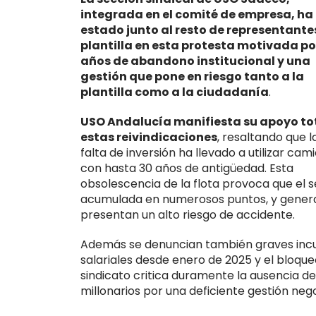
integrada en el comité de empresa, ha
estado
junto al resto de representant
plantilla en
esta protesta motivada po
años de abandono institucional y una
gestión que pone en riesgo tanto a la
plantilla como a la ciudadanía
.
USO Andalucía manifiesta su apoyo to
estas reivindicaciones
, resaltando que l
falta de inversión ha llevado a utilizar cam
con hasta 30 años de antigüedad. Esta
obsolescencia de la flota provoca que el s
acumulada en numerosos puntos, y genera 
presentan un alto riesgo de accidente.
Además se denuncian también graves inc
salariales desde enero de 2025 y el bloqueo
sindicato critica duramente la ausencia de
millonarios por una deficiente gestión ne