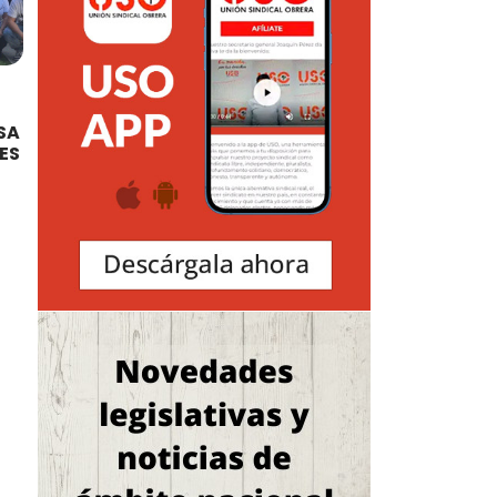
SA
ES