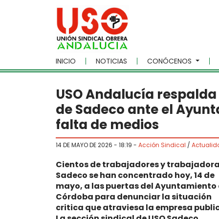
Skip to main content
INICIO
NOTICIAS
CONÓCENOS
USO Andalucía respalda l
de Sadeco ante el Ayunt
falta de medios
14 DE MAYO DE 2026 - 18:19
-
Acción Sindical
/
Actualid
Cientos de trabajadores
y trabajador
Sadeco se han concentrado hoy, 14 de
mayo, a las puertas del Ayuntamiento
Córdoba para denunciar la situación
critica que atraviesa la empresa publi
La sección sindical de USO Sadeco,