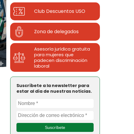
Club Descuentos
USO
Zona de delegados
Asesoría jurídica gratuita
para mujeres que
padecen discriminación
laboral
Suscríbete a la newsletter para
estar al día de nuestras noticias.