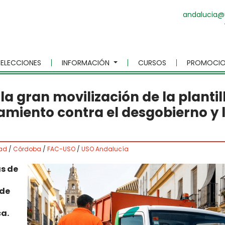
andalucia@
ELECCIONES
INFORMACIÓN
CURSOS
PROMOCIO
a gran movilización de la plantil
amiento contra el desgobierno y 
ad
/
Córdoba
/
FAC-USO
/
USO Andalucía
as
de
 de
ca.