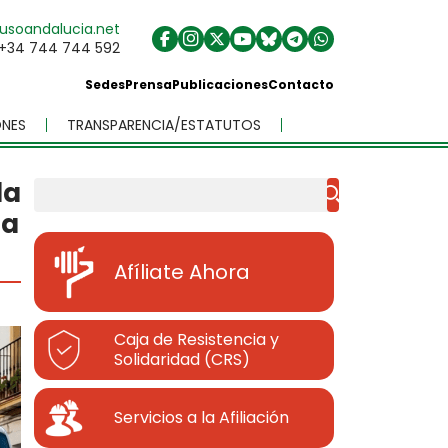
usoandalucia.net
+34 744 744 592
Sedes
Prensa
Publicaciones
Contacto
NES
TRANSPARENCIA/ESTATUTOS
la
Buscar
la
Afíliate Ahora
Caja de Resistencia y
Solidaridad (CRS)
Servicios a la Afiliación