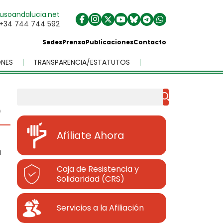
usoandalucia.net
+34 744 744 592
Sedes
Prensa
Publicaciones
Contacto
NES
TRANSPARENCIA/ESTATUTOS
Buscar
O
Afíliate Ahora
a
Caja de Resistencia y
Solidaridad (CRS)
Servicios a la Afiliación