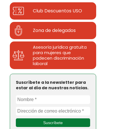
Club Descuentos
USO
Zona de delegados
Asesoría jurídica gratuita
para mujeres que
padecen discriminación
laboral
Suscríbete a la newsletter para
estar al día de nuestras noticias.