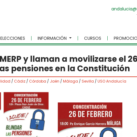
andalucia@
ELECCIONES
INFORMACIÓN
CURSOS
PROMOCIO
MERP y llaman a movilizarse el 2
las pensiones en la Constitución
lidad
/
Cádiz
/
Córdoba
/
Jaén
/
Málaga
/
Sevilla
/
USO Andalucía