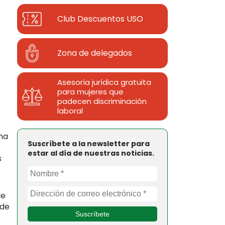
Club Descuentos
USO
Zona de delegados
Asesoría jurídica gratuita
para mujeres que
padecen discriminación
laboral
ma
Suscríbete a la newsletter para
estar al día de nuestras noticias.
s
de
 de