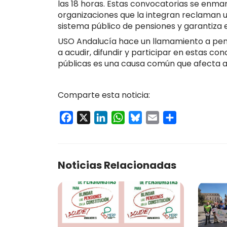
las 18 horas
. Estas convocatorias se enma
organizaciones que la integran reclaman u
sistema público de pensiones y garantiza 
USO Andalucía hace un llamamiento a pens
a
acudir, difundir y participar
en estas conc
públicas es una causa común que afecta al
Comparte esta noticia:
Facebook
X
LinkedIn
WhatsApp
Bluesky
Email
Compartir
Noticias Relacionadas