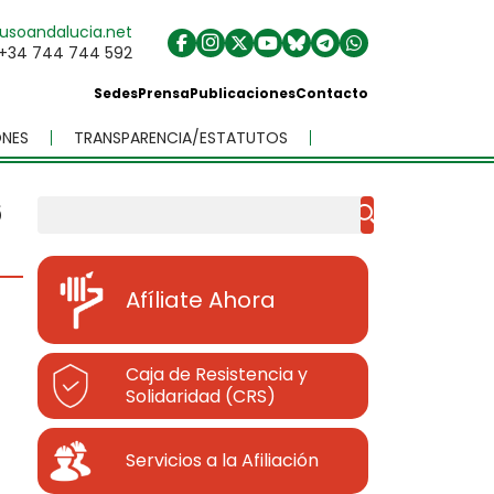
usoandalucia.net
+34 744 744 592
Sedes
Prensa
Publicaciones
Contacto
NES
TRANSPARENCIA/ESTATUTOS
6
Buscar
Afíliate Ahora
Caja de Resistencia y
Solidaridad (CRS)
Servicios a la Afiliación