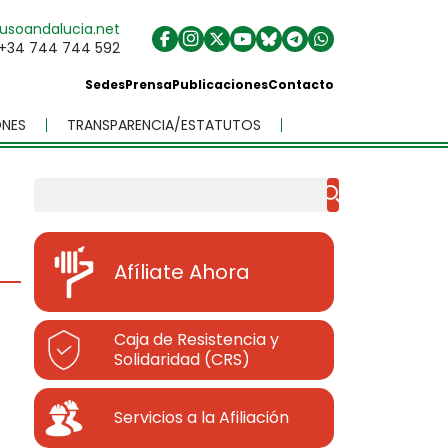
usoandalucia.net
+34 744 744 592
Sedes
Prensa
Publicaciones
Contacto
NES
TRANSPARENCIA/ESTATUTOS
Buscar
Afíliate Ahora
Caja de Resistencia y
Solidaridad (CRS)
Servicios a la Afiliación