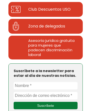
Club Descuentos
USO
Zona de delegados
Asesoría jurídica gratuita
para mujeres que
padecen discriminación
laboral
Suscríbete a la newsletter para
estar al día de nuestras noticias.