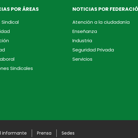
IAS POR ÁREAS
NOTICIAS POR FEDERACI
 Sindical
Atención a la ciudadanía
idad
Enseñanza
ción
Industria
ad
Seguridad Privada
laboral
Servicios
ones Sindicales
l informante
Prensa
Sedes