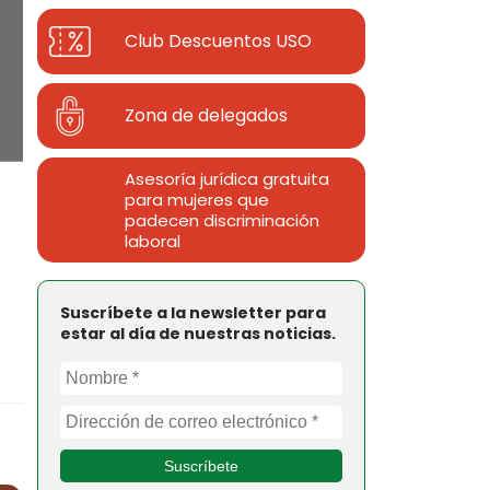
Club Descuentos
USO
Zona de delegados
Asesoría jurídica gratuita
para mujeres que
padecen discriminación
laboral
Suscríbete a la newsletter para
estar al día de nuestras noticias.