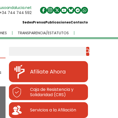
usoandalucia.net
+34 744 744 592
Sedes
Prensa
Publicaciones
Contacto
NES
TRANSPARENCIA/ESTATUTOS
Buscar
Afíliate Ahora
s
Caja de Resistencia y
Solidaridad (CRS)
Servicios a la Afiliación