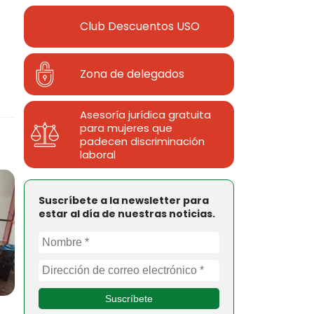
Club Descuentos
USO
Zona de delegados
Asesoría jurídica gratuita
para mujeres que
padecen discriminación
laboral
Suscríbete a la newsletter para
estar al día de nuestras noticias.