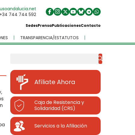
usoandalucia.net
+34 744 744 592
Sedes
Prensa
Publicaciones
Contacto
NES
TRANSPARENCIA/ESTATUTOS
Buscar
Afíliate Ahora
,
os
Caja de Resistencia y
on
Solidaridad (CRS)
oba
Servicios a la Afiliación