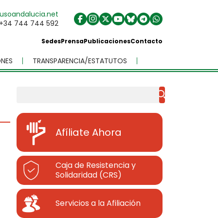
usoandalucia.net
+34 744 744 592
Sedes
Prensa
Publicaciones
Contacto
NES
TRANSPARENCIA/ESTATUTOS
Buscar
Afíliate Ahora
Caja de Resistencia y
Solidaridad (CRS)
Servicios a la Afiliación