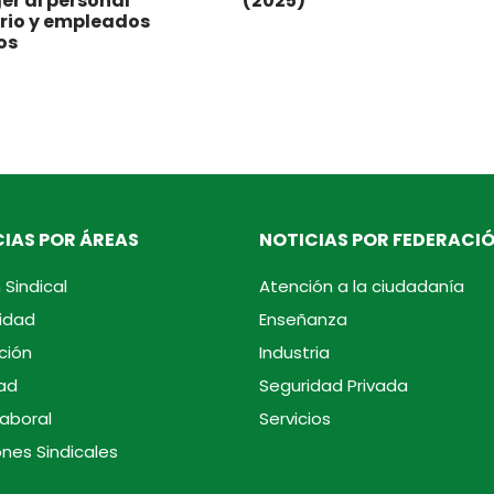
er al personal
(2025)
rio y empleados
os
IAS POR ÁREAS
NOTICIAS POR FEDERACI
 Sindical
Atención a la ciudadanía
idad
Enseñanza
ción
Industria
ad
Seguridad Privada
laboral
Servicios
ones Sindicales