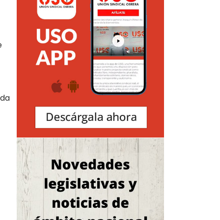
e
ada