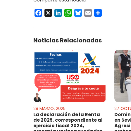
Facebook
X
LinkedIn
WhatsApp
Bluesky
Email
Compartir
Noticias Relacionadas
28 MARZO, 2025
27 OCTU
La declaración de la Renta
Doming
de 2025, correspondiente al
en Sev
ejercicio fiscal 2024,
Agres