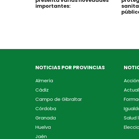
presenta varias novedades
proteg
importantes:
sanita
públic
NOTICIAS POR PROVINCIAS
NOTIC
Almería
Acción
Cádiz
Actual
Campo de Gibraltar
Forma
Córdoba
Iguald
Granada
Salud 
Huelva
Elecci
Jaén