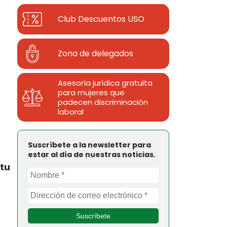
Club Descuentos
USO
Zona de delegados
Asesoría jurídica gratuita
para mujeres que
padecen discriminación
laboral
Suscríbete a la newsletter para
estar al día de nuestras noticias.
tu