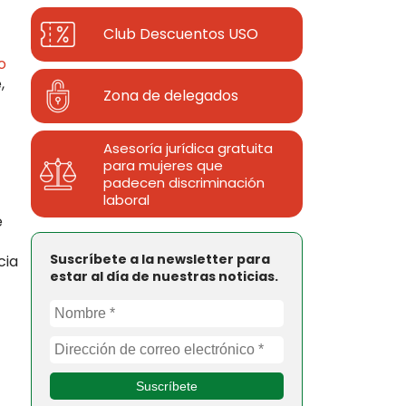
Club Descuentos
USO
o
,
Zona de delegados
Asesoría jurídica gratuita
para mujeres que
padecen discriminación
laboral
e
Suscríbete a la newsletter para
cia
estar al día de nuestras noticias.