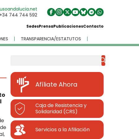
usoandalucia.net
+34 744 744 592
Sedes
Prensa
Publicaciones
Contacto
NES
TRANSPARENCIA/ESTATUTOS
Buscar
Afíliate Ahora
to
l
Caja de Resistencia y
Solidaridad (CRS)
de
 de
Servicios a la Afiliación
l,