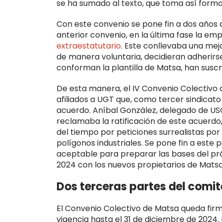
se ha sumado al texto, que toma así forma
Con este convenio se pone fin a dos años d
anterior convenio, en la última fase la e
extraestatutario
. Este conllevaba una mej
de manera voluntaria, decidieran adherirs
conforman la plantilla de Matsa, han susc
De esta manera, el IV Convenio Colectivo de
afiliados a UGT que, como tercer sindicat
acuerdo. Aníbal González, delegado de USO 
reclamaba la ratificación de este acuerdo
del tiempo por peticiones surrealistas po
polígonos industriales. Se pone fin a este
aceptable para preparar las bases del pr
2024 con los nuevos propietarios de Matsa
Dos terceras partes del comi
El Convenio Colectivo de Matsa queda fir
vigencia hasta el 31 de diciembre de 2024