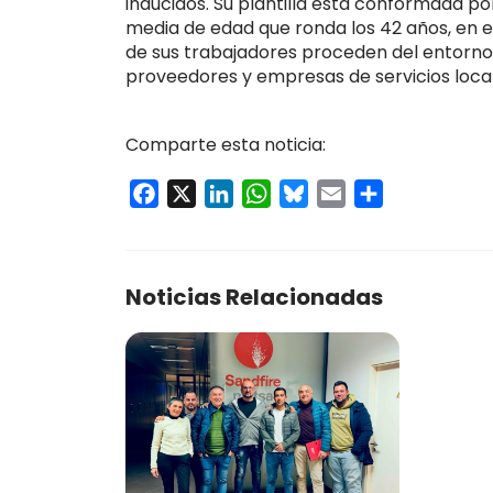
inducidos. Su plantilla está conformada po
media de edad que ronda los 42 años, en el 
de sus trabajadores proceden del entorn
proveedores y empresas de servicios local
Comparte esta noticia:
Facebook
X
LinkedIn
WhatsApp
Bluesky
Email
Compartir
Noticias Relacionadas