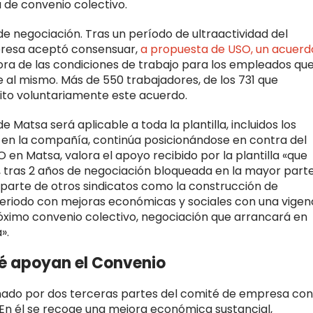
 de convenio colectivo.
e negociación. Tras un período de ultraactividad del
mpresa aceptó consensuar,
a propuesta de USO, un acuerd
ora de las condiciones de trabajo para los empleados que
e al mismo. Más de 550 trabajadores, de los 731 que
rito voluntariamente este acuerdo.
 Matsa será aplicable a toda la plantilla, incluidos los
o en la compañía, continúa posicionándose en contra del
en Matsa, valora el apoyo recibido por la plantilla «que
, tras 2 años de negociación bloqueada en la mayor part
r parte de otros sindicatos como la construcción de
 periodo con mejoras económicas y sociales con una vigen
óximo convenio colectivo, negociación que arrancará en
».
té apoyan el Convenio
mado por dos terceras partes del comité de empresa con
. En él se recoge una mejora económica sustancial,