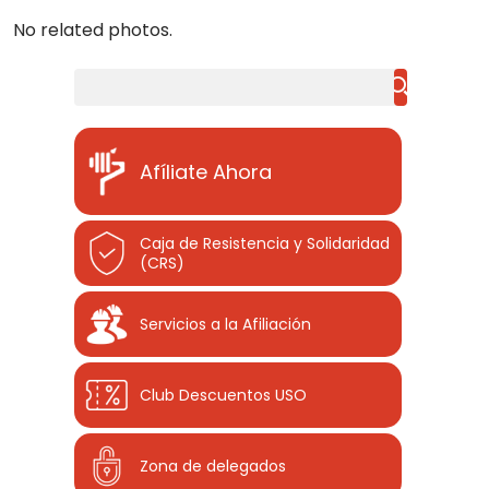
No related photos.
Buscar
Afíliate Ahora
Caja de Resistencia y Solidaridad
(CRS)
Servicios a la Afiliación
Club Descuentos
USO
Zona de delegados