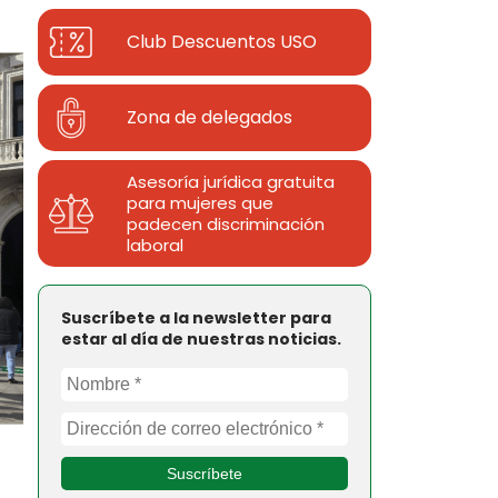
Club Descuentos
USO
Zona de delegados
Asesoría jurídica gratuita
para mujeres que
padecen discriminación
laboral
Suscríbete a la newsletter para
estar al día de nuestras noticias.