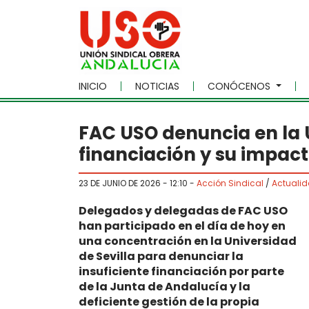
Skip to main content
INICIO
NOTICIAS
CONÓCENOS
FAC USO denuncia en la U
financiación y su impact
23 DE JUNIO DE 2026 - 12:10
-
Acción Sindical
/
Actuali
Delegados y delegadas de FAC USO
han participado en el día de hoy en
una concentración en la Universidad
de Sevilla para denunciar la
insuficiente financiación por parte
de la Junta de Andalucía y la
deficiente gestión de la propia