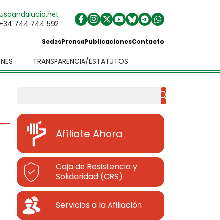
usoandalucia.net
+34 744 744 592
Sedes
Prensa
Publicaciones
Contacto
NES
TRANSPARENCIA/ESTATUTOS
Buscar
Afíliate Ahora
Caja de Resistencia y
Solidaridad (CRS)
Servicios a la Afiliación