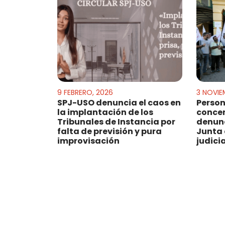
9 FEBRERO, 2026
3 NOVIE
SPJ-USO denuncia el caos en
Person
la implantación de los
concen
Tribunales de Instancia por
denunc
falta de previsión y pura
Junta 
improvisación
judici