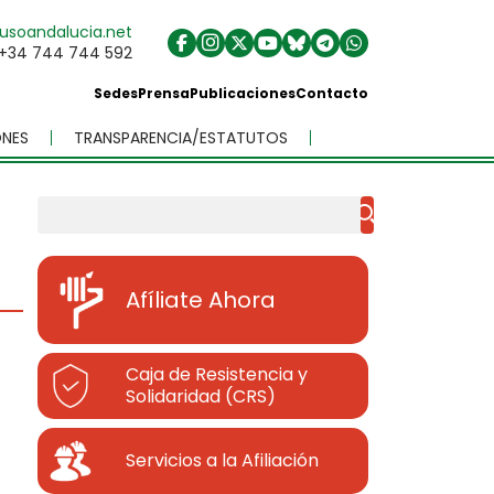
usoandalucia.net
+34 744 744 592
Sedes
Prensa
Publicaciones
Contacto
NES
TRANSPARENCIA/ESTATUTOS
Buscar
Afíliate Ahora
Caja de Resistencia y
Solidaridad (CRS)
Servicios a la Afiliación