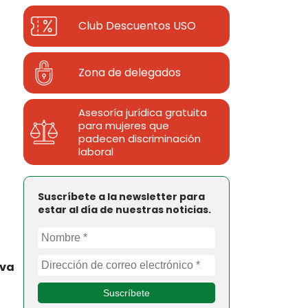
Club Descuentos
USO
Zona de delegados
Asesoría jurídica gratuita
para mujeres que
padecen discriminación
laboral
Suscríbete a la newsletter para
estar al día de nuestras noticias.
iva