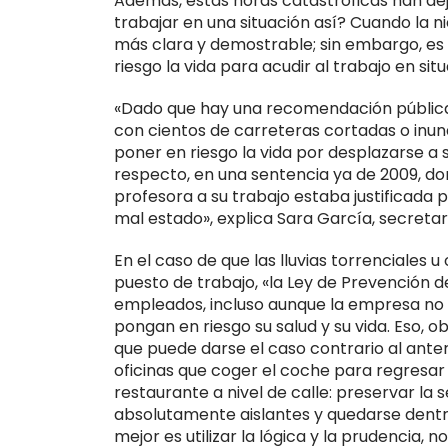
Además, estas horas catastróficas han dej
trabajar en una situación así? Cuando la ni
más clara y demostrable; sin embargo, es 
riesgo la vida para acudir al trabajo en situ
«Dado que hay una recomendación pública 
con cientos de carreteras cortadas o inun
poner en riesgo la vida por desplazarse a 
respecto, en una sentencia ya de 2009, d
profesora a su trabajo estaba justificada
mal estado», explica Sara García, secretar
En el caso de que las lluvias torrenciales
puesto de trabajo, «la Ley de Prevención de
empleados, incluso aunque la empresa no 
pongan en riesgo su salud y su vida. Eso, o
que puede darse el caso contrario al ante
oficinas que coger el coche para regresar 
restaurante a nivel de calle: preservar la s
absolutamente aislantes y quedarse dentro
mejor es utilizar la lógica y la prudencia,