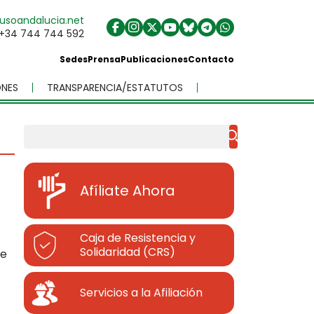
usoandalucia.net
+34 744 744 592
Sedes
Prensa
Publicaciones
Contacto
NES
TRANSPARENCIA/ESTATUTOS
Buscar
Afíliate Ahora
Caja de Resistencia y
Solidaridad (CRS)
de
Servicios a la Afiliación