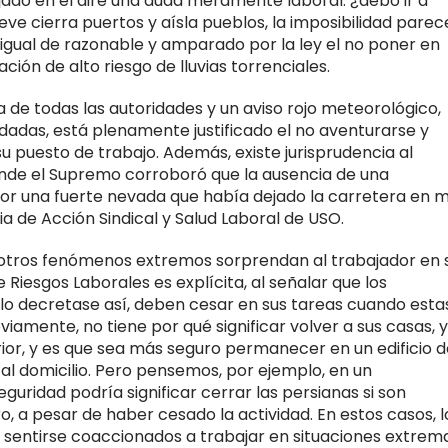
ado en el aire una duda meramente laboral: ¿debo ir a
eve cierra puertos y aísla pueblos, la imposibilidad parec
igual de razonable y amparado por la ley el no poner en
ación de alto riesgo de lluvias torrenciales.
de todas las autoridades y un aviso rojo meteorológico,
dadas, está plenamente justificado el no aventurarse y
su puesto de trabajo. Además, existe jurisprudencia al
onde el Supremo corroboró que la ausencia de una
 por una fuerte nevada que había dejado la carretera en 
ia de Acción Sindical y Salud Laboral de USO.
 u otros fenómenos extremos sorprendan al trabajador en 
 Riesgos Laborales es explícita, al señalar que los
lo decretase así, deben cesar en sus tareas cuando esta
bviamente, no tiene por qué significar volver a sus casas, 
rior, y es que sea más seguro permanecer en un edificio 
al domicilio. Pero pensemos, por ejemplo, en un
eguridad podría significar cerrar las persianas si son
, a pesar de haber cesado la actividad. En estos casos, l
 no sentirse coaccionados a trabajar en situaciones extrem