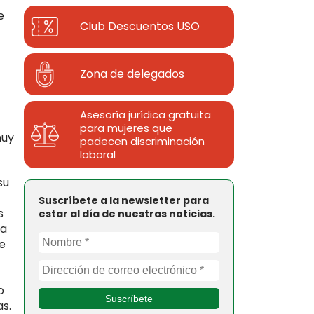
e
Club Descuentos
USO
Zona de delegados
Asesoría jurídica gratuita
para mujeres que
muy
padecen discriminación
laboral
su
Suscríbete a la newsletter para
s
estar al día de nuestras noticias.
ya
de
o
as.