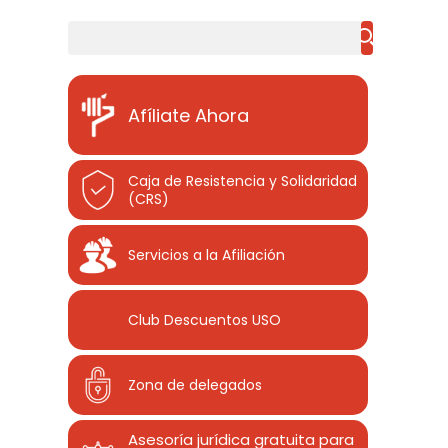
Buscar
Afíliate Ahora
Caja de Resistencia y Solidaridad
(CRS)
Servicios a la Afiliación
Club Descuentos
USO
Zona de delegados
Asesoría jurídica gratuita para