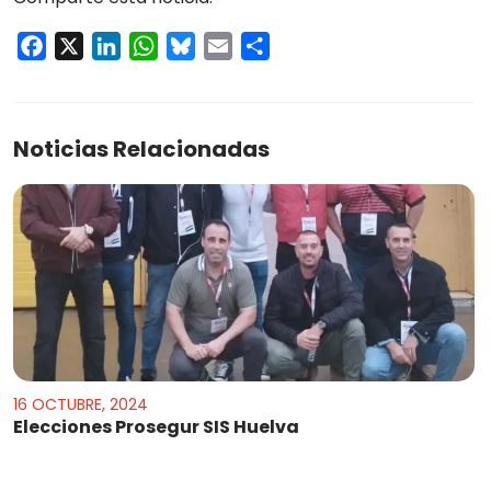
Facebook
X
LinkedIn
WhatsApp
Bluesky
Email
Compartir
Noticias Relacionadas
16 OCTUBRE, 2024
Elecciones Prosegur SIS Huelva