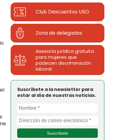
Club Descuentos
USO
Zona de delegados
do
Asesoría jurídica gratuita
para mujeres que
padecen discriminación
laboral
el
Suscríbete a la newsletter para
estar al día de nuestras noticias.
s
ene