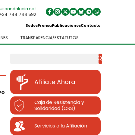
usoandalucia.net
+34 744 744 592
Sedes
Prensa
Publicaciones
Contacto
NES
TRANSPARENCIA/ESTATUTOS
Buscar
Afíliate Ahora
yo
Caja de Resistencia y
Solidaridad (CRS)
Servicios a la Afiliación