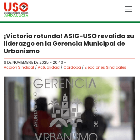
Skip to main content
¡Victoria rotunda! ASIG-USO revalida su
liderazgo en la Gerencia Municipal de
Urbanismo
6 DE NOVIEMBRE DE 2025 - 20:43
-
Acción Sindical
/
Actualidad
/
Córdoba
/
Elecciones Sindicales