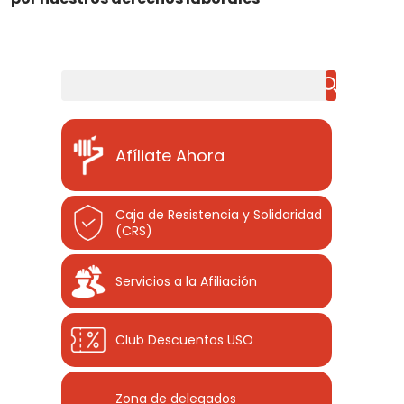
Buscar
Afíliate Ahora
Caja de Resistencia y Solidaridad
(CRS)
Servicios a la Afiliación
Club Descuentos
USO
Zona de delegados