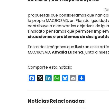
De
propuestas que consideramos que han cont
la propia MACROSAD, un Plan de Igualdad 
contribuye a alcanzar los objetivos de igu
sindicato pensamos que permiten implement
situaciones o problemas de desiguald
En las dos imágenes que ilustran este art
MACROSAD,
Amalia Lucena
, junto a nu
Comparte esta noticia:
Facebook
X
LinkedIn
WhatsApp
Bluesky
Email
Compartir
Noticias Relacionadas