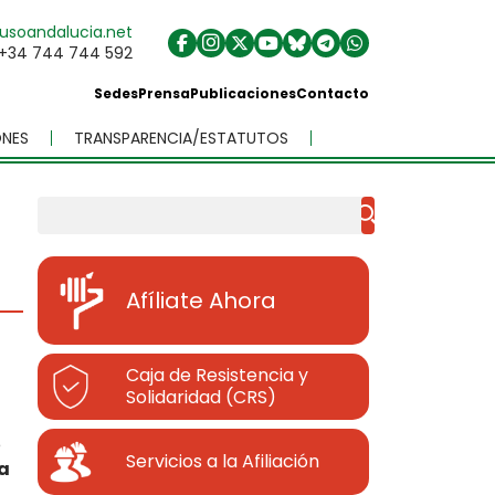
usoandalucia.net
+34 744 744 592
Sedes
Prensa
Publicaciones
Contacto
NES
TRANSPARENCIA/ESTATUTOS
Buscar
Afíliate Ahora
Caja de Resistencia y
Solidaridad (CRS)
e
Servicios a la Afiliación
 a