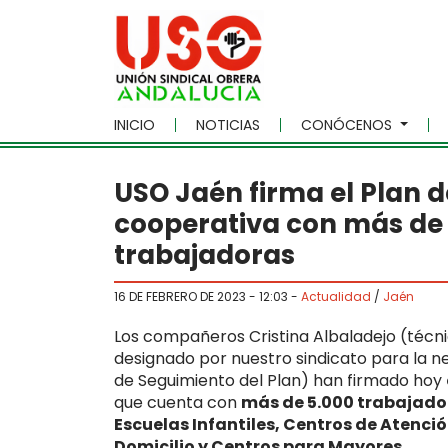
Skip to main content
INICIO
NOTICIAS
CONÓCENOS
USO Jaén firma el Plan 
cooperativa con más de 
trabajadoras
16 DE FEBRERO DE 2023 - 12:03
-
Actualidad
/
Jaén
Los compañeros Cristina Albaladejo (técn
designado por nuestro sindicato para la n
de Seguimiento del Plan) han firmado hoy
que cuenta con
más de 5.000 trabajado
Escuelas Infantiles, Centros de Atenci
Domicilio y Centros para Mayores.