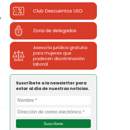
Club Descuentos
USO
y
Zona de delegados
Asesoría jurídica gratuita
para mujeres que
padecen discriminación
laboral
Suscríbete a la newsletter para
estar al día de nuestras noticias.