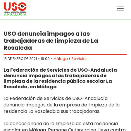
Skip to main content
USO denuncia impagos a las
trabajadoras de limpieza de La
Rosaleda
13 DE ENERO DE 2021 - 16:09
-
Málaga
/
Servicios
La Federación de Servicios de USO-Andalucía
denuncia impagos a las trabajadoras de
limpieza de la residencia pública escolar La
Rosaleda, en Málaga
La Federación de Servicios de USO-Andalucía
denuncia impagos de la empresa de limpieza de la
residencia La Rosaleda a sus trabajadoras.
La concesionaria de la limpieza de esta residencia
escolar en Málaga, Persone Outsourcing, lleva cuatro