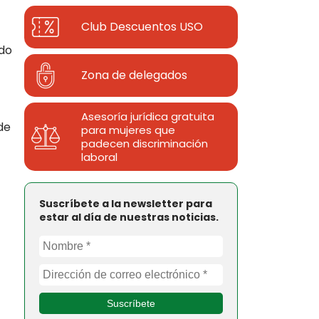
Club Descuentos
USO
ido
Zona de delegados
Asesoría jurídica gratuita
de
para mujeres que
padecen discriminación
laboral
Suscríbete a la newsletter para
estar al día de nuestras noticias.