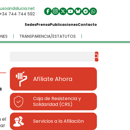
usoandalucia.net
+34 744 744 592
Sedes
Prensa
Publicaciones
Contacto
NES
TRANSPARENCIA/ESTATUTOS
Buscar
Afíliate Ahora
a
Caja de Resistencia y
Solidaridad (CRS)
 el
Servicios a la Afiliación
iar