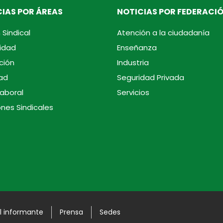
IAS POR ÁREAS
NOTICIAS POR FEDERACI
 Sindical
Atención a la ciudadanía
idad
Enseñanza
ción
Industria
ad
Seguridad Privada
laboral
Servicios
ones Sindicales
l informante
Prensa
Sedes