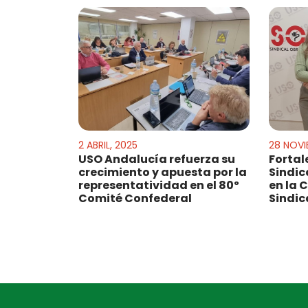
2 ABRIL, 2025
28 NOVI
USO Andalucía refuerza su
Fortal
crecimiento y apuesta por la
Sindic
representatividad en el 80º
en la 
Comité Confederal
Sindic