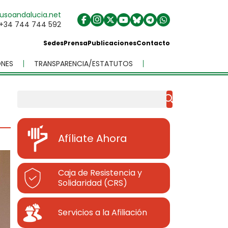
usoandalucia.net
+34 744 744 592
Sedes
Prensa
Publicaciones
Contacto
NES
TRANSPARENCIA/ESTATUTOS
Buscar
Afíliate Ahora
Caja de Resistencia y
Solidaridad (CRS)
Servicios a la Afiliación