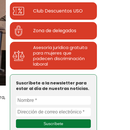
Club Descuentos
USO
Zona de delegados
Asesoría jurídica gratuita
para mujeres que
padecen discriminación
laboral
Suscríbete a la newsletter para
estar al día de nuestras noticias.
ra,