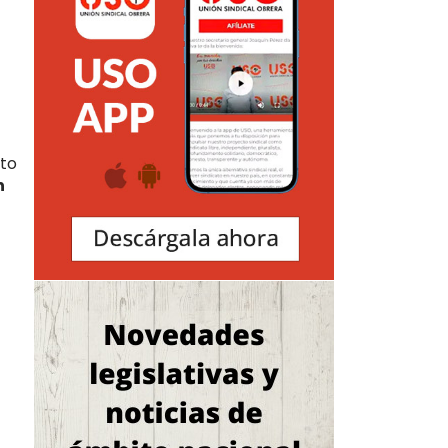
oto
n