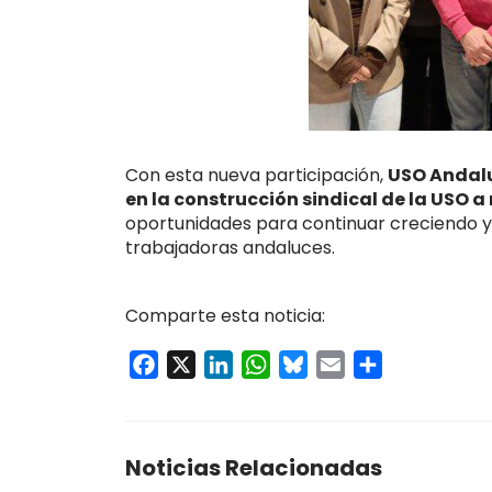
Con esta nueva participación,
USO Andalu
en la construcción sindical de la USO a
oportunidades para continuar creciendo y
trabajadoras andaluces.
Comparte esta noticia:
Facebook
X
LinkedIn
WhatsApp
Bluesky
Email
Compartir
Noticias Relacionadas