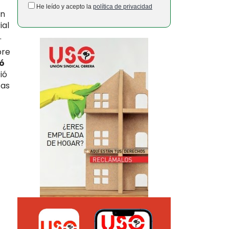
He leído y acepto la
política de privacidad
en
ial
.
bre
ó
ió
tas