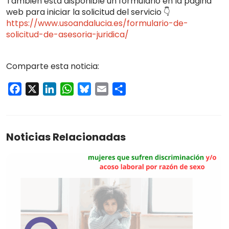
También está disponible un formulario en la página
web para iniciar la solicitud del servicio 👇
https://www.usoandalucia.es/formulario-de-
solicitud-de-asesoria-juridica/
Comparte esta noticia:
Facebook
X
LinkedIn
WhatsApp
Bluesky
Email
Compartir
Noticias Relacionadas