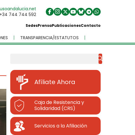
usoandalucia.net
+34 744 744 592
Sedes
Prensa
Publicaciones
Contacto
NES
TRANSPARENCIA/ESTATUTOS
Buscar
Afíliate Ahora
Caja de Resistencia y
Solidaridad (CRS)
Servicios a la Afiliación