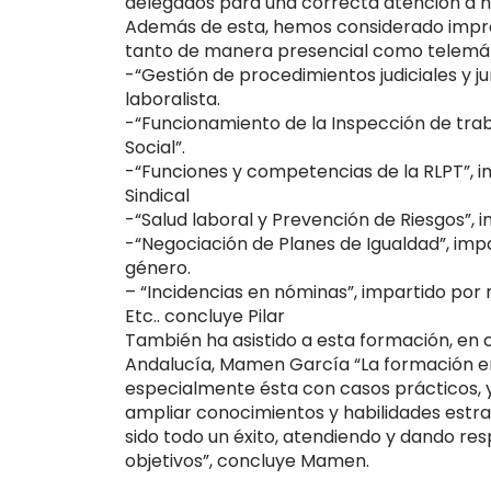
delegados para una correcta atención a nue
Además de esta, hemos considerado impre
tanto de manera presencial como telemát
-“Gestión de procedimientos judiciales y j
laboralista.
-“Funcionamiento de la Inspección de trab
Social”.
-“Funciones y competencias de la RLPT”, i
Sindical
-“Salud laboral y Prevención de Riesgos”, 
-“Negociación de Planes de Igualdad”, impa
género.
– “Incidencias en nóminas”, impartido por 
Etc.. concluye Pilar
También ha asistido a esta formación, en 
Andalucía, Mamen García “La formación en
especialmente ésta con casos prácticos, y
ampliar conocimientos y habilidades estra
sido todo un éxito, atendiendo y dando res
objetivos”, concluye Mamen.