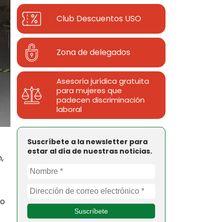
Club Descuentos
USO
Zona de delegados
Asesoría jurídica gratuita
para mujeres que
padecen discriminación
laboral
Suscríbete a la newsletter para
estar al día de nuestras noticias.
,
mo