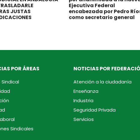
TRASLADARLE
Ejecutiva Federal
RAS JUSTAS
encabezada por Pedro Río
NDICACIONES
como secretario general
IAS POR ÁREAS
NOTICIAS POR FEDERACI
 Sindical
Atención a la ciudadanía
idad
Enseñanza
ción
Industria
ad
Seguridad Privada
laboral
Servicios
ones Sindicales