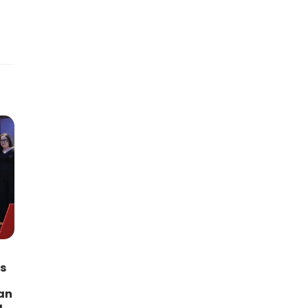
s
an
a