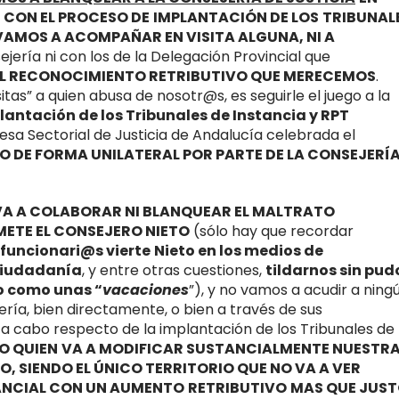
 CON EL PROCESO DE
IMPLANTACIÓN DE LOS
TRIBUNAL
VAMOS A ACOMPAÑAR EN VISITA ALGUNA, NI A
ería ni con los de la Delegación Provincial que
L RECONOCIMIENTO RETRIBUTIVO QUE MERECEMOS
.
as” a quien abusa de nosotr@s, es seguirle el juego a la
antación de los Tribunales de Instancia y RPT
a Sectorial de Justicia de Andalucía celebrada el
O DE FORMA UNILATERAL POR PARTE DE LA CONSEJERÍ
VA A COLABORAR NI BLANQUEAR EL MALTRATO
METE EL CONSEJERO NIET
O
(sólo hay que recordar
 funcionari@s vierte
Nieto en los medios de
ciudadanía
, y entre otras cuestiones,
tildarnos sin pud
o como unas “
vacaciones
”), y no vamos a acudir a ning
ría, bien directamente, o bien a través de sus
r a cabo respecto de la implantación de los Tribunales de
O QUIEN
VA A MODIFICAR SUSTANCIALMENTE NUESTR
, SIENDO EL ÚNICO TERRITORIO QUE NO VA A VER
ANCIAL CON UN AUMENTO
RETRIBUTIVO
MAS QUE JUS