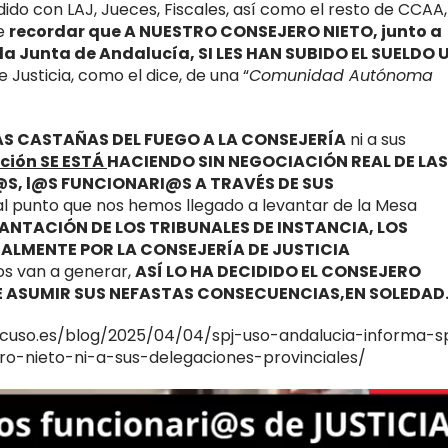
do con LAJ, Jueces, Fiscales, así como el resto de CCAA,
ue
recordar que A NUESTRO CONSEJERO NIETO, junto a
 la Junta de Andalucía, SI LES HAN SUBIDO EL SUELDO 
 Justicia, como el dice, de una “
Comunidad Autónoma
AS CASTAÑAS DEL FUEGO A LA CONSEJERÍA
ni a sus
ción SE ESTÁ
HACIENDO SIN NEGOCIACIÓN REAL DE LAS
S, l@S FUNCIONARI@S A TRAVÉS DE SUS
tal punto que nos hemos llegado a levantar de la Mesa
LANTACIÓN DE LOS TRIBUNALES DE INSTANCIA, LOS
ALMENTE POR LA CONSEJERÍA DE JUSTICIA
os van a generar,
ASÍ LO HA DECIDIDO EL CONSEJERO
E ASUMIR SUS NEFASTAS CONSECUENCIAS,EN SOLEDAD
facuso.es/blog/2025/04/04/spj-uso-andalucia-informa-s
ro-nieto-ni-a-sus-delegaciones-provinciales/