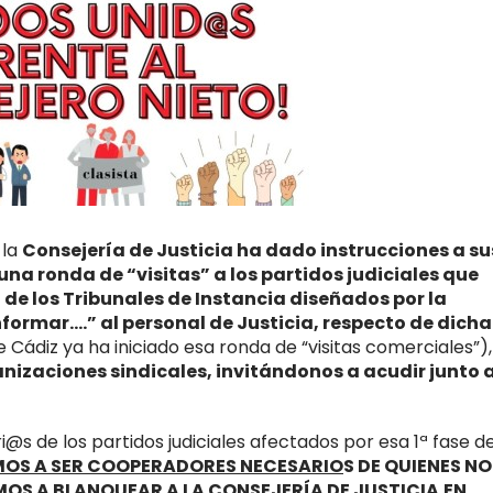
 la
Consejería de Justicia ha dado instrucciones a su
una ronda de “visitas” a los partidos judiciales que
de los Tribunales de Instancia diseñados por la
informar….” al personal de Justicia, respecto de dicha
 Cádiz ya ha iniciado esa ronda de “visitas comerciales”),
anizaciones sindicales, invitándonos a acudir junto 
s de los partidos judiciales afectados por esa 1ª fase d
MOS A SER COOPERADORES NECESARIO
S DE QUIENES NO
OS A BLANQUEAR A LA CONSEJERÍA DE JUSTICIA
EN