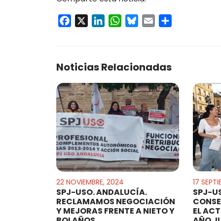
Facebook
X
LinkedIn
WhatsApp
Bluesky
Email
Compartir
Noticias Relacionadas
22 NOVIEMBRE, 2024
17 SEPT
SPJ-USO. ANDALUCÍA.
SPJ-U
RECLAMAMOS NEGOCIACIÓN
CONSE
Y MEJORAS FRENTE A NIETO Y
EL ACT
BOLAÑOS
AÑO J