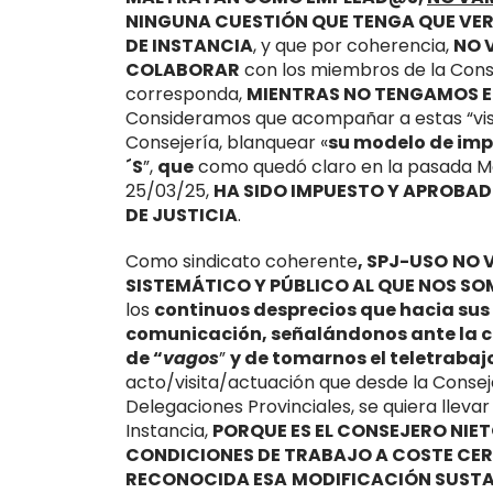
NINGUNA CUESTIÓN QUE TENGA QUE VER
DE INSTANCIA
, y que por coherencia,
NO 
COLABORAR
con los miembros de la Consej
corresponda,
MIENTRAS NO TENGAMOS E
Consideramos que acompañar a estas “visit
Consejería, blanquear
«
su modelo de impl
´S
”
,
que
como quedó claro en la pasada Mes
25/03/25,
HA SIDO IMPUESTO Y APROBAD
DE JUSTICIA
.
Como sindicato coherente
,
SPJ-USO
NO 
SISTEMÁTICO Y PÚBLICO AL QUE NOS SO
los
continuos desprecios que hacia sus
comunicación, señalándonos ante la 
de “
vagos
”
y de tomarnos el teletrabaj
acto/visita/actuación que desde la Conseje
Delegaciones Provinciales, se quiera lleva
Instancia,
PORQUE ES EL CONSEJERO NIET
CONDICIONES DE TRABAJO A COSTE CERO
RECONOCIDA ESA
MODIFICACIÓN SUST