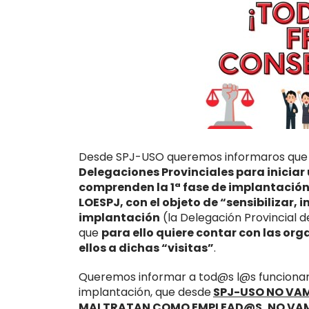
Desde SPJ-USO queremos informaros que
Delegaciones Provinciales para iniciar 
comprenden la 1ª fase de implantación 
LOESPJ, con el objeto de “sensibilizar, 
implantación
(la Delegación Provincial de
que
para ello quiere contar con las org
ellos a dichas “visitas”
.
Queremos informar a tod@s l@s funcionari@
implantación, que desde
SPJ-USO NO VA
MALTRATAN COMO EMPLEAD@S,
NO VAM