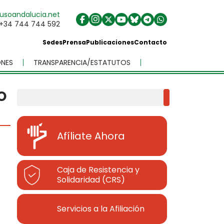
usoandalucia.net
+34 744 744 592
Sedes
Prensa
Publicaciones
Contacto
NES
TRANSPARENCIA/ESTATUTOS
O
Buscar
Afíliate Ahora
Caja de Resistencia y
Solidaridad (CRS)
Servicios a la Afiliación