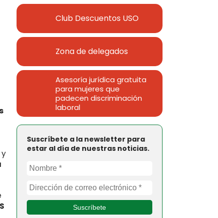
Club Descuentos
USO
Zona de delegados
Asesoría jurídica gratuita
para mujeres que
padecen discriminación
laboral
s
Suscríbete a la newsletter para
estar al día de nuestras noticias.
 y
a
e
S