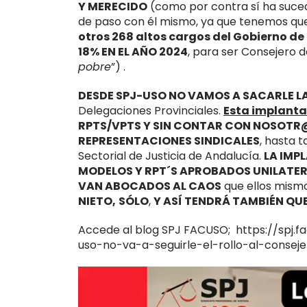
Y MERECIDO
(como por contra sí ha sucedi
de paso con él mismo, ya que tenemos q
otros 268 altos cargos del Gobierno de
18% EN EL AÑO 2024
,
para ser Consejero de
pobre
”) .
DESDE SPJ-USO NO VAMOS A SACARLE L
Delegaciones Provinciales.
Esta implanta
RPTS/VPTS Y SIN CONTAR CON NOSOTR@
REPRESENTACIONES SINDICALES
, hasta 
Sectorial de Justicia de Andalucía.
LA IMP
MODELOS Y RPT´S APROBADOS
UNILATER
VAN ABOCADOS AL CAOS
que ellos mism
NIETO,
SÓLO
,
Y ASÍ TENDRÁ TAMBIÉN QU
Accede al blog SPJ FACUSO; https://spj.
uso-no-va-a-seguirle-el-rollo-al-conseje
Reproductor
de
vídeo