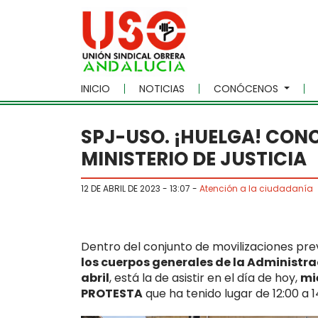
Skip to main content
INICIO
NOTICIAS
CONÓCENOS
SPJ-USO. ¡HUELGA! CON
MINISTERIO DE JUSTICIA
12 DE ABRIL DE 2023 - 13:07
-
Atención a la ciudadanía
Dentro del conjunto de movilizaciones pre
los cuerpos generales de la Administrac
abril
, está la de asistir en el día de hoy,
mié
PROTESTA
que ha tenido lugar de 12:00 a 1