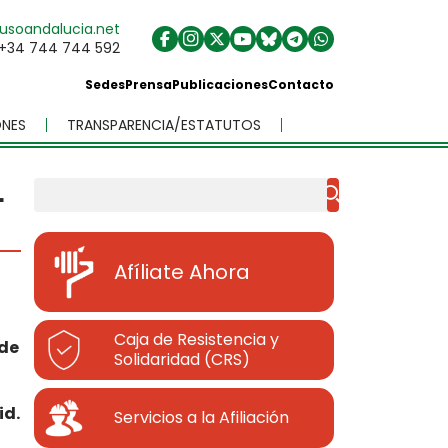
usoandalucia.net
+34 744 744 592
Sedes
Prensa
Publicaciones
Contacto
NES
TRANSPARENCIA/ESTATUTOS
L
Buscar
Afíliate Ahora
Caja de Resistencia y
de
Solidaridad (CRS)
id.
Servicios a la Afiliación