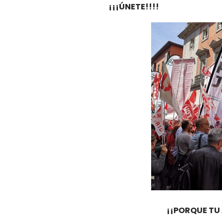
¡¡¡ÚNETE!!!!
¡¡PORQUE TU