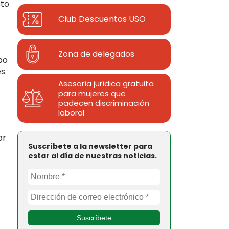
sto
Club Descuentos
USO
Zona de delegados
bo
es
Asesoría jurídica gratuita
para mujeres que
padecen discriminación
laboral
or
Suscríbete a la newsletter para
estar al día de nuestras noticias.