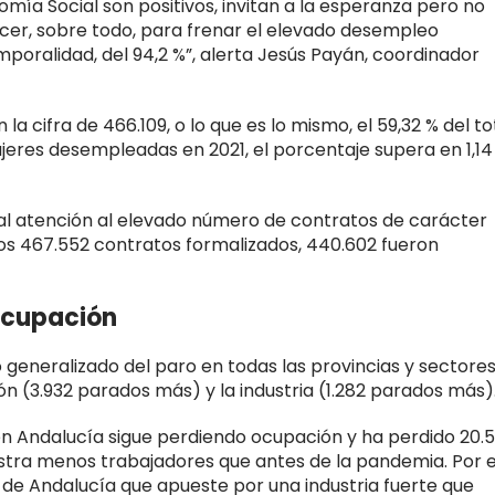
omía Social son positivos, invitan a la esperanza pero no
er, sobre todo, para frenar el elevado desempleo
mporalidad, del 94,2 %”, alerta Jesús Payán, coordinador
a cifra de 466.109, o lo que es lo mismo, el 59,32 % del to
jeres desempleadas en 2021, el porcentaje supera en 1,14
l atención al elevado número de contratos de carácter
os 467.552 contratos formalizados, 440.602 fueron
 ocupación
generalizado del paro en todas las provincias y sectore
n (3.932 parados más) y la industria (1.282 parados más)
en Andalucía sigue perdiendo ocupación y ha perdido 20.
istra menos trabajadores que antes de la pandemia. Por 
n de Andalucía que apueste por una industria fuerte que