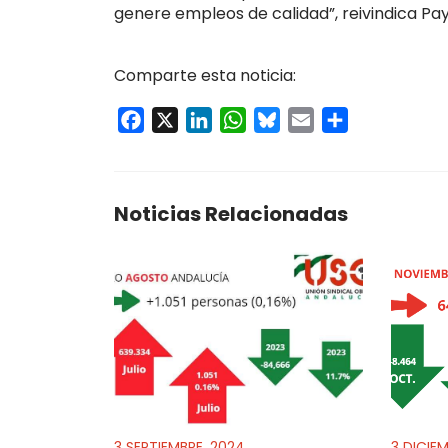
genere empleos de calidad”, reivindica Pa
Comparte esta noticia:
Facebook
X
LinkedIn
WhatsApp
Bluesky
Email
Compartir
Noticias Relacionadas
3 SEPTIEMBRE, 2024
3 DICIE