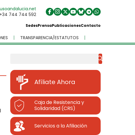
usoandalucia.net
+34 744 744 592
Sedes
Prensa
Publicaciones
Contacto
NES
TRANSPARENCIA/ESTATUTOS
Buscar
Afíliate Ahora
Caja de Resistencia y
Solidaridad (CRS)
l
Servicios a la Afiliación