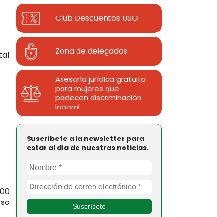
Club Descuentos
USO
Zona de delegados
tal
Asesoría jurídica gratuita
para mujeres que
padecen discriminación
laboral
Suscríbete a la newsletter para
estar al día de nuestras noticias.
s
.
500
eso