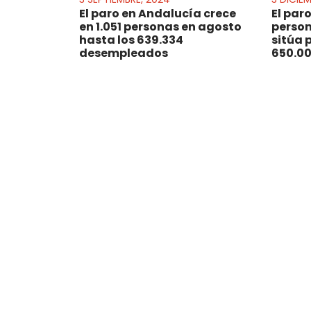
El paro en Andalucía crece
El par
en 1.051 personas en agosto
person
hasta los 639.334
sitúa 
desempleados
650.0