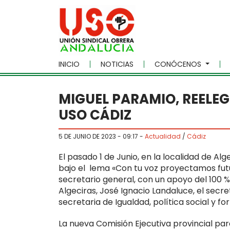
Skip to main content
INICIO
NOTICIAS
CONÓCENOS
MIGUEL PARAMIO, REELEG
USO CÁDIZ
5 DE JUNIO DE 2023 - 09:17
-
Actualidad
/
Cádiz
El pasado 1 de Junio, en la localidad de Alg
bajo el lema «Con tu voz proyectamos fu
secretario general, con un apoyo del 100 %.
Algeciras, José Ignacio Landaluce, el secr
secretaria de Igualdad, política social y f
La nueva Comisión Ejecutiva provincial pa