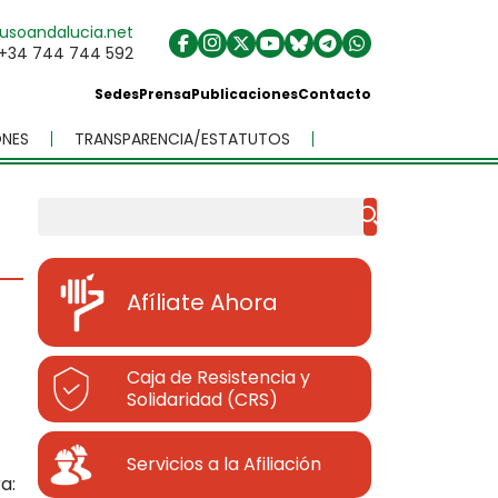
usoandalucia.net
+34 744 744 592
Sedes
Prensa
Publicaciones
Contacto
NES
TRANSPARENCIA/ESTATUTOS
Buscar
Afíliate Ahora
Caja de Resistencia y
Solidaridad (CRS)
Servicios a la Afiliación
a: