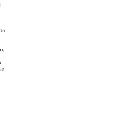
l
 de
o,
o
ue