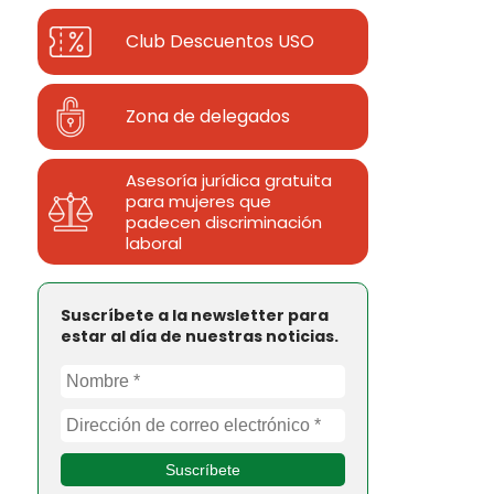
Club Descuentos
USO
Zona de delegados
Asesoría jurídica gratuita
para mujeres que
padecen discriminación
laboral
Suscríbete a la newsletter para
estar al día de nuestras noticias.