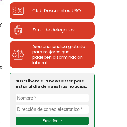
Club Descuentos
USO
y
Zona de delegados
Asesoría jurídica gratuita
para mujeres que
padecen discriminación
laboral
jo
Suscríbete a la newsletter para
estar al día de nuestras noticias.
€
.