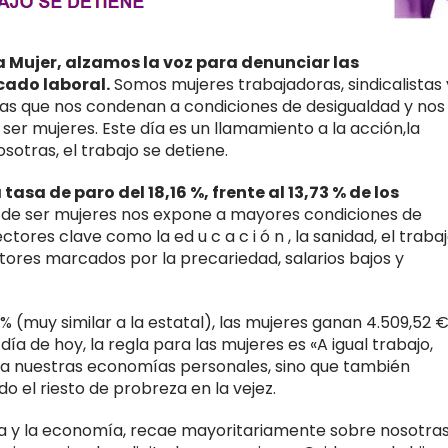
la Mujer, alzamos la voz para denunciar las
cado laboral.
Somos mujeres trabajadoras, sindicalistas 
las que nos condenan a condiciones de desigualdad y nos
er mujeres. Este día es un llamamiento a la acción,la
osotras, el trabajo se detiene.
asa de paro del 18,16 %, frente al 13,73 % de los
o de ser mujeres nos expone a mayores condiciones de
es clave como la ed u c a c i ó n , la sanidad, el traba
tores marcados por la precariedad, salarios bajos y
% (muy similar a la estatal), las mujeres ganan 4.509,52 
día de hoy, la regla para las mujeres es «A igual trabajo,
ecta nuestras economías personales, sino que también
 el riesto de probreza en la vejez.
ida y la economía, recae mayoritariamente sobre nosotras