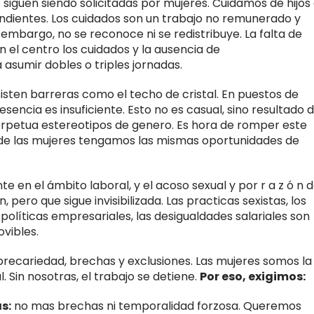
 siguen siendo solicitadas por mujeres. Cuidamos de hijos
ndientes. Los cuidados son un trabajo no remunerado y
 embargo, no se reconoce ni se redistribuye. La falta de
n el centro los cuidados y la ausencia de
 asumir dobles o triples jornadas.
sten barreras como el techo de cristal. En puestos de
sencia es insuficiente. Esto no es casual, sino resultado 
erpetua estereotipos de genero. Es hora de romper este
nde las mujeres tengamos las mismas oportunidades de
 en el ámbito laboral, y el acoso sexual y por r a z ó n 
pero que sigue invisibilizada. Las practicas sexistas, los
políticas empresariales, las desigualdades salariales son
vibles.
recariedad, brechas y exclusiones. Las mujeres somos la
. Sin nosotras, el trabajo se detiene.
Por eso, exigimos:
s:
no mas brechas ni temporalidad forzosa. Queremos