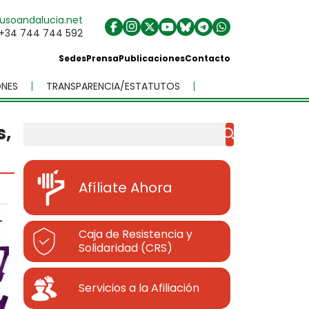
usoandalucia.net
+34 744 744 592
Sedes
Prensa
Publicaciones
Contacto
NES
TRANSPARENCIA/ESTATUTOS
s,
Buscar
Afíliate Ahora
Caja de Resistencia y
Solidaridad (CRS)
Servicios a la Afiliación