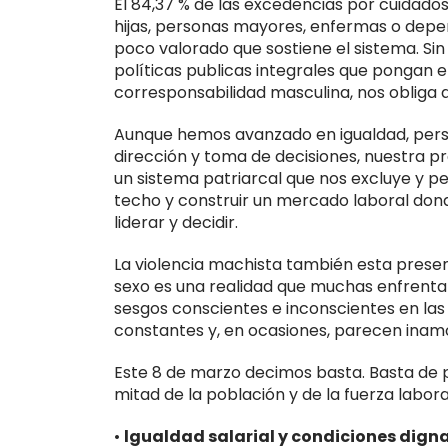
El 84,37 % de las excedencias por cuidados
hijas, personas mayores, enfermas o depe
poco valorado que sostiene el sistema. Sin
políticas publicas integrales que pongan e
corresponsabilidad masculina, nos obliga a
Aunque hemos avanzado en igualdad, persi
dirección y toma de decisiones, nuestra pre
un sistema patriarcal que nos excluye y p
techo y construir un mercado laboral do
liderar y decidir.
La violencia machista también esta presente
sexo es una realidad que muchas enfrentan, 
sesgos conscientes e inconscientes en las 
constantes y, en ocasiones, parecen inamo
Este 8 de marzo decimos basta. Basta de p
mitad de la población y de la fuerza laboral
•
lgualdad salarial y condiciones digna