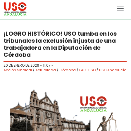
Skip to main content
¡LOGRO HISTÓRICO! USO tumba en los
tribunales la exclusión injusta de una
trabajadora en la Diputación de
Córdoba
20 DE ENERO DE 2026 - 11:07
-
Acción Sindical
/
Actualidad
/
Córdoba
/
FAC-USO
/
USO Andalucía