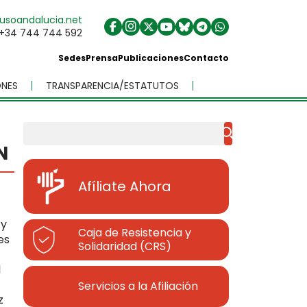
usoandalucia.net
+34 744 744 592
Sedes
Prensa
Publicaciones
Contacto
NES
TRANSPARENCIA/ESTATUTOS
Buscar
N
Afíliate Ahora
 y
Caja de Resistencia y
es
Solidaridad (CRS)
l
Servicios a la Afiliación
z