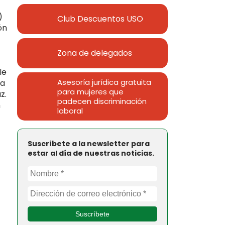
)
Club Descuentos
USO
ón
Zona de delegados
le
Asesoría jurídica gratuita
ra
para mujeres que
z.
padecen discriminación
n
laboral
Suscríbete a la newsletter para
estar al día de nuestras noticias.