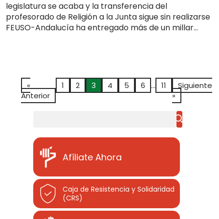
legislatura se acaba y la transferencia del
profesorado de Religión a la Junta sigue sin realizarse
FEUSO-Andalucía ha entregado más de un millar...
«
1
2
3
4
5
6
…
11
Siguiente
Anterior
»
Buscar
Afíliate Ahora
Caja de Resistencia y Solidaridad
(CRS)