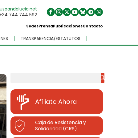
usoandalucia.net
+34 744 744 592
Sedes
Prensa
Publicaciones
Contacto
NES
TRANSPARENCIA/ESTATUTOS
Buscar
Afíliate Ahora
Caja de Resistencia y
Solidaridad (CRS)