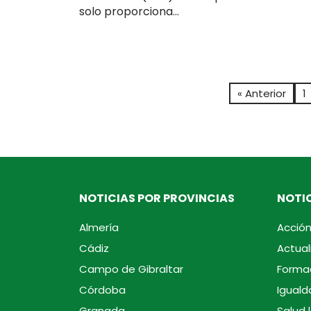
solo proporciona...
« Anterior
1
NOTICIAS POR PROVINCIAS
NOTIC
Almería
Acción
Cádiz
Actual
Campo de Gibraltar
Forma
Córdoba
Iguald
Granada
Salud 