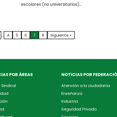
escolares (no universitarios)...
…
4
5
6
7
8
Siguiente »
IAS POR ÁREAS
NOTICIAS POR FEDERACI
 Sindical
Atención a la ciudadanía
idad
Enseñanza
ción
Industria
ad
Seguridad Privada
laboral
Servicios