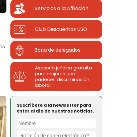
Servicios a la Afiliación
Club Descuentos
USO
as
Zona de delegados
Asesoría jurídica gratuita
para mujeres que
padecen discriminación
laboral
Suscríbete a la newsletter para
estar al día de nuestras noticias.