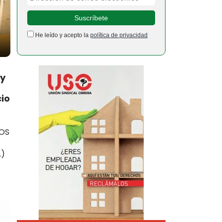
He leído y acepto la
política de privacidad
 y
cio
COS
A)