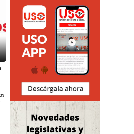
n
as
o