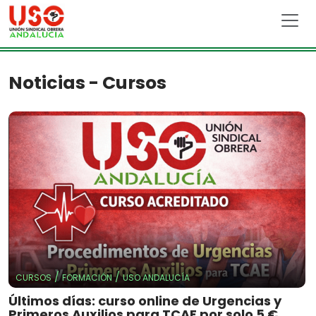
Skip to main content
Noticias - Cursos
/
/
CURSOS
FORMACIÓN
USO ANDALUCÍA
Últimos días: curso online de Urgencias y
Primeros Auxilios para TCAE por solo 5 €