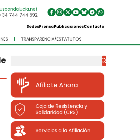
usoandalucia.net
+34 744 744 592
Sedes
Prensa
Publicaciones
Contacto
NES
TRANSPARENCIA/ESTATUTOS
de
Buscar
Afíliate Ahora
Caja de Resistencia y
Solidaridad (CRS)
Servicios a la Afiliación