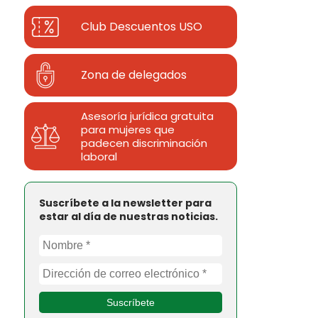
Club Descuentos
USO
Zona de delegados
Asesoría jurídica gratuita
para mujeres que
padecen discriminación
laboral
Suscríbete a la newsletter para
estar al día de nuestras noticias.