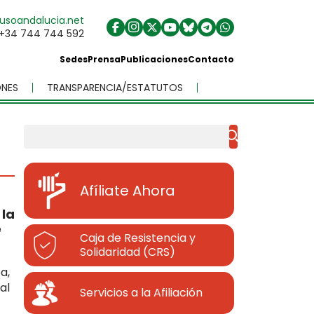
usoandalucia.net
+34 744 744 592
Sedes
Prensa
Publicaciones
Contacto
NES
TRANSPARENCIA/ESTATUTOS
Buscar
Afíliate Ahora
 la
e
Caja de Resistencia y
Solidaridad (CRS)
a,
al
Servicios a la Afiliación