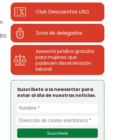
Club Descuentos
USO
n.
Zona de delegados
USO
Asesoría jurídica gratuita
para mujeres que
padecen discriminación
laboral
Suscríbete a la newsletter para
estar al día de nuestras noticias.