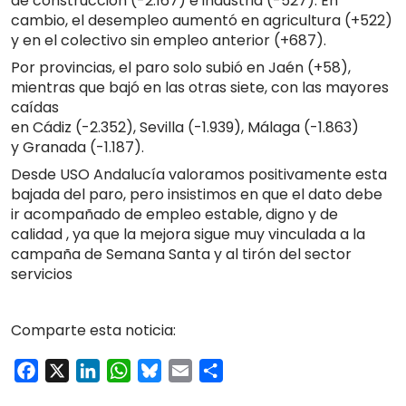
de
construcción
(-2.167) e
industria
(-527). En
cambio, el desempleo aumentó en
agricultura
(+522)
y en el colectivo
sin empleo anterior
(+687).
Por provincias, el paro solo subió en
Jaén
(+58),
mientras que bajó en las otras siete, con las mayores
caídas
en
Cádiz
(-2.352),
Sevilla
(-1.939),
Málaga
(-1.863)
y
Granada
(-1.187).
Desde USO Andalucía valoramos positivamente esta
bajada del paro, pero insistimos en que el dato debe
ir acompañado de empleo
estable, digno y de
calidad
, ya que la mejora sigue muy vinculada a la
campaña de Semana Santa y al tirón del sector
servicios
Comparte esta noticia:
Facebook
X
LinkedIn
WhatsApp
Bluesky
Email
Compartir