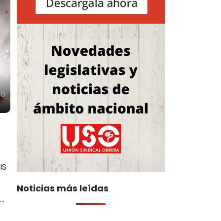
SO
IS
Noticias más leídas
..