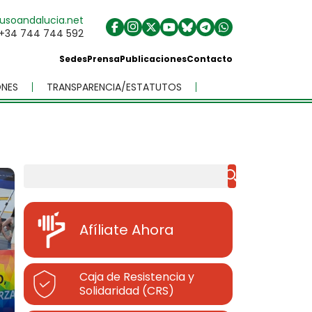
usoandalucia.net
+34 744 744 592
Sedes
Prensa
Publicaciones
Contacto
NES
TRANSPARENCIA/ESTATUTOS
Buscar
Afíliate Ahora
Caja de Resistencia y
Solidaridad (CRS)