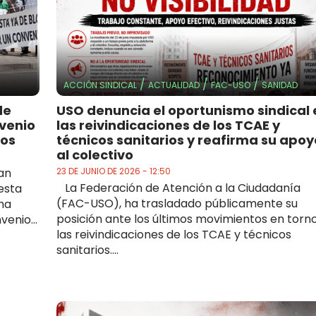
/
/
/
ACCIÓN SINDICAL
ACTUALIDAD
FAC-USO
SANIDAD
de
USO denuncia el oportunismo sindical 
venio
las reivindicaciones de los TCAE y
hos
técnicos sanitarios y reafirma su apoy
al colectivo
an
23 DE JUNIO DE 2026 - 12:50
La Federación de Atención a la Ciudadanía
esta
(FAC-USO), ha trasladado públicamente su
 ha
posición ante los últimos movimientos en torn
enio...
las reivindicaciones de los TCAE y técnicos
sanitarios....