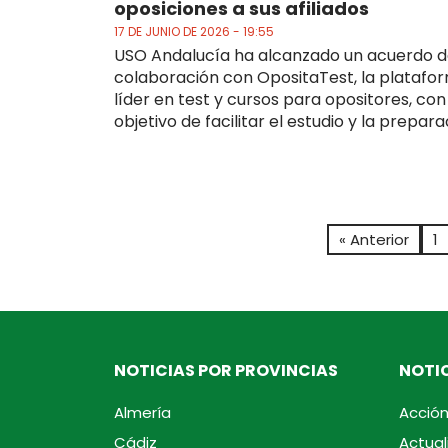
oposiciones a sus afiliados
17 DE JUNIO DE 2026 - 19:55
USO Andalucía ha alcanzado un acuerdo 
colaboración con OpositaTest, la platafo
líder en test y cursos para opositores, con
objetivo de facilitar el estudio y la preparac
« Anterior
1
NOTICIAS POR PROVINCIAS
NOTIC
Almería
Acción
Cádiz
Actual