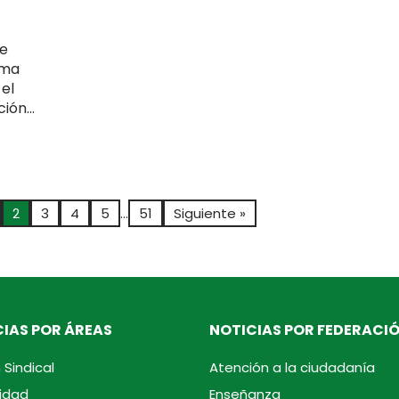
de
rma
 el
ión...
2
3
4
5
…
51
Siguiente »
IAS POR ÁREAS
NOTICIAS POR FEDERACI
 Sindical
Atención a la ciudadanía
idad
Enseñanza