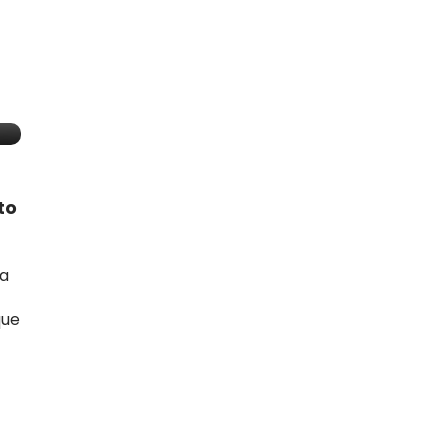
to
na
que