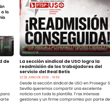
/
/
/
/
/
USO
ACCIÓN SINDICAL
ACTUALIDAD
FTSP-USO
SEVILLA
U
ANDALUCÍA
d de
La sección sindical de USO logra la
readmisión de los trabajadores del
servicio del Real Betis
22 DE JUNIO DE 2026 - 19:55
Desde la sección sindical de USO en Prosegur S
Sevilla queremos compartir una excelente
 para
noticia con toda la plantilla. Tras intensas
parte
gestiones y un firme compromiso por parte de.