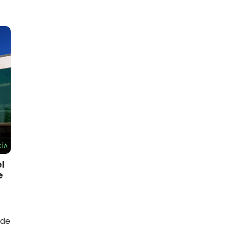
ÍA
l
e
 de