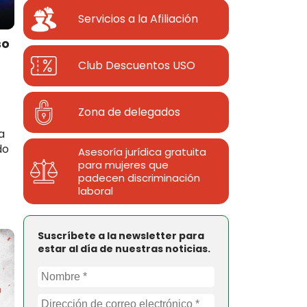
Servicios a la Afiliación
so
Club Descuentos
USO
Zona de delegados
a
do
Asesoría jurídica gratuita
para mujeres que
padecen discriminación
laboral
Suscríbete a la newsletter para
estar al día de nuestras noticias.