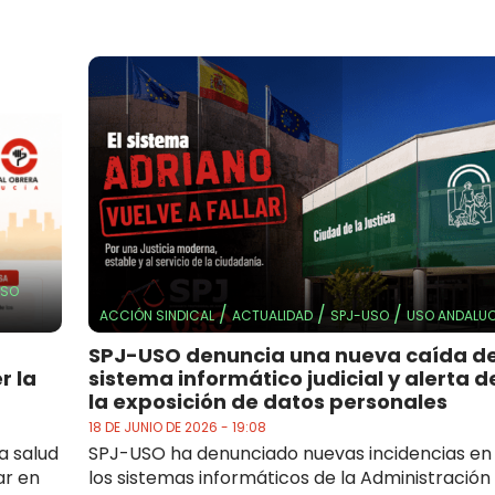
USO
/
/
/
ACCIÓN SINDICAL
ACTUALIDAD
SPJ-USO
USO ANDALUC
SPJ-USO denuncia una nueva caída de
r la
sistema informático judicial y alerta d
la exposición de datos personales
18 DE JUNIO DE 2026 - 19:08
a salud
SPJ-USO ha denunciado nuevas incidencias en
ar en
los sistemas informáticos de la Administración