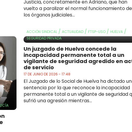
Justicia, concretamente en Adriano, que han
vuelto a paralizar el normal funcionamiento de
los órganos judiciales...
/
/
/
/
ACCIÓN SINDICAL
ACTUALIDAD
FTSP-USO
HUELVA
SEGURIDAD PRIVADA
Un juzgado de Huelva concede la
incapacidad permanente total a un
vigilante de seguridad agredido en ac
de servicio
17 DE JUNIO DE 2026 - 17:48
El Juzgado de lo Social de Huelva ha dictado u
sentencia por la que reconoce la incapacidad
permanente total a un vigilante de seguridad 
sufrió una agresión mientras...
UCÍA
on
e