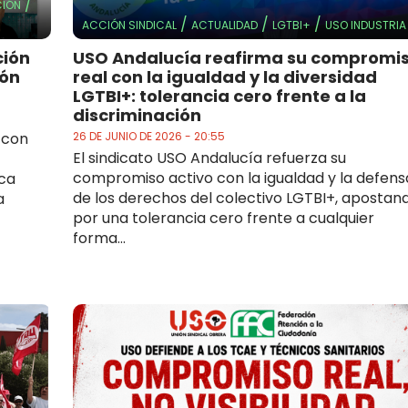
/
IÓN
/
/
/
ACCIÓN SINDICAL
ACTUALIDAD
LGTBI+
USO INDUSTRIA
ción
USO Andalucía reafirma su compromi
ión
real con la igualdad y la diversidad
LGTBI+: tolerancia cero frente a la
discriminación
 con
26 DE JUNIO DE 2026 - 20:55
El sindicato USO Andalucía refuerza su
compromiso activo con la igualdad y la defens
ica
de los derechos del colectivo LGTBI+, apostan
a
por una tolerancia cero frente a cualquier
forma...