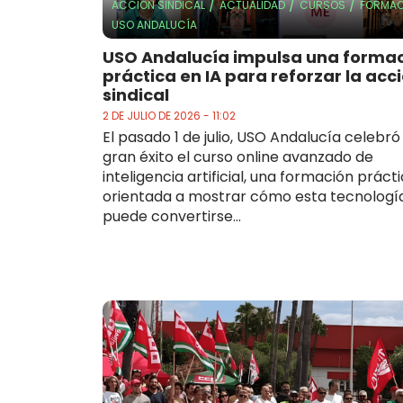
/
/
/
ACCIÓN SINDICAL
ACTUALIDAD
CURSOS
FORMAC
USO ANDALUCÍA
USO Andalucía impulsa una forma
práctica en IA para reforzar la acc
sindical
2 DE JULIO DE 2026 - 11:02
El pasado 1 de julio, USO Andalucía celebró
gran éxito el curso online avanzado de
inteligencia artificial, una formación práct
orientada a mostrar cómo esta tecnologí
puede convertirse...