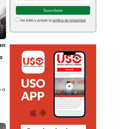
He leído y acepto la
política de privacidad
en
o
o a