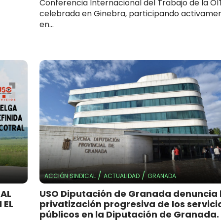
Conferencia Internacional del Trabajo de la OI
celebrada en Ginebra, participando activame
en...
/
/
ACCIÓN SINDICAL
ACTUALIDAD
GRANADA
RAL
USO Diputación de Granada denuncia 
 EL
privatización progresiva de los servici
públicos en la Diputación de Granada.