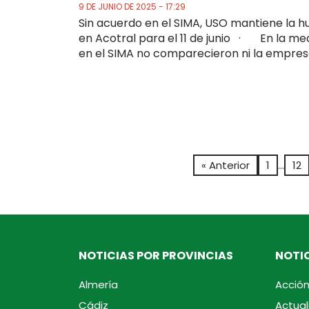
9 DE JUNIO DE 2025 - 17:29
Sin acuerdo en el SIMA, USO mantiene la h
en Acotral para el 11 de junio · En la me
en el SIMA no comparecieron ni la empresa
« Anterior
1
…
12
NOTICIAS POR PROVINCIAS
NOTIC
Almería
Acción
Cádiz
Actual