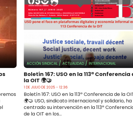
/
/
ACCIÓN SINDICAL
ACTUALIDAD
INTERNACIONAL
os
Boletín 167: USO en la 113ª Conferencia
la OIT 🌍🤝
1 DE JULIO DE 2025 - 12:36
ueremos
Boletín 167: USO en la 113ª Conferencia de la OI
a
🌍🤝 USO, sindicato internacional y solidario, ha
el
centrado su intervención en la 113ª Conferenci
de la OIT en los...