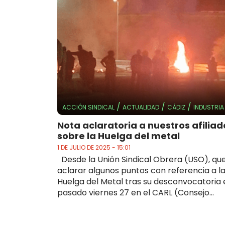
/
/
/
ACCIÓN SINDICAL
ACTUALIDAD
CÁDIZ
INDUSTRIA
Nota aclaratoria a nuestros afiliad
sobre la Huelga del metal
1 DE JULIO DE 2025 - 15:01
Desde la Unión Sindical Obrera (USO), q
aclarar algunos puntos con referencia a l
Huelga del Metal tras su desconvocatoria 
pasado viernes 27 en el CARL (Consejo...