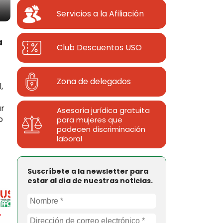
Servicios a la Afiliación
a
Club Descuentos
USO
Zona de delegados
,
ar
Asesoría jurídica gratuita
o
para mujeres que
padecen discriminación
laboral
Suscríbete a la newsletter para
estar al día de nuestras noticias.