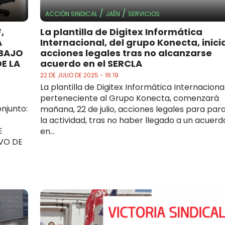
/
/
ACCIÓN SINDICAL
JAÉN
SERVICIOS
,
La plantilla de Digitex Informática
A
Internacional, del grupo Konecta, inici
BAJO
acciones legales tras no alcanzarse
E LA
acuerdo en el SERCLA
22 DE JULIO DE 2025 - 16:19
La plantilla de Digitex Informática Internacional
perteneciente al Grupo Konecta, comenzará
njunto:
mañana, 22 de julio, acciones legales para par
la actividad, tras no haber llegado a un acuerd
E
en...
VO DE