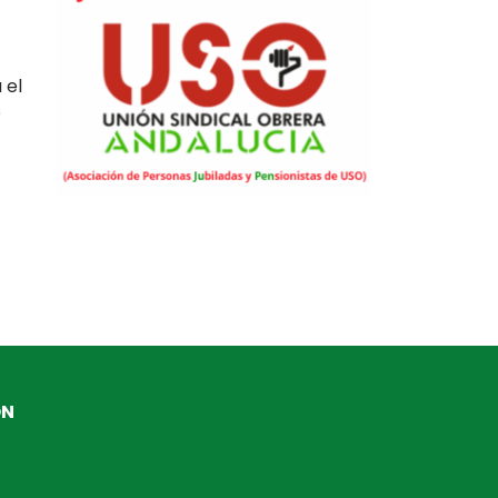
 el
s
ÓN