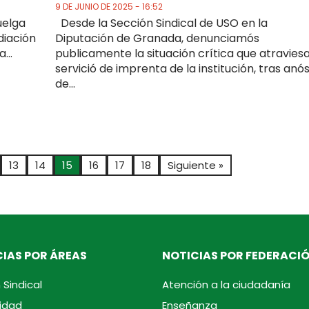
9 DE JUNIO DE 2025 - 16:52
uelga
Desde la Sección Sindical de USO en la
diación
Diputación de Granada, denunciamós
...
publicamente la situación crítica que atraviesa
servició de imprenta de la institución, tras anó
de...
13
14
15
16
17
18
Siguiente »
IAS POR ÁREAS
NOTICIAS POR FEDERACI
 Sindical
Atención a la ciudadanía
idad
Enseñanza