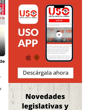
 de
T
a