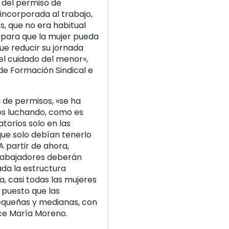
r del permiso de
 incorporada al trabajo,
s, que no era habitual
 para que la mujer pueda
que reducir su jornada
el cuidado del menor»,
de Formación Sindical e
 de permisos, «se ha
os luchando, como es
torios solo en las
ue solo debían tenerlo
A partir de ahora,
trabajadores deberán
ada la estructura
, casi todas las mujeres
 puesto que las
equeñas y medianas, con
ce María Moreno.