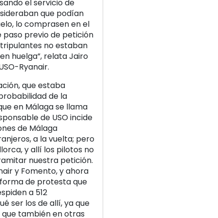
sando el servicio de
onsideraban que podían
elo, lo comprasen en el
e paso previo de petición
 tripulantes no estaban
n huelga”, relata Jairo
 USO-Ryanair.
ación, que estaba
robabilidad de la
 que en Málaga se llama
esponsable de USO incide
ciones de Málaga
njeros, a la vuelta; pero
ca, y allí los pilotos no
ramitar nuestra petición.
nair y Fomento, y ahora
 forma de protesta que
espiden a 512
é ser los de allí, ya que
y que también en otras