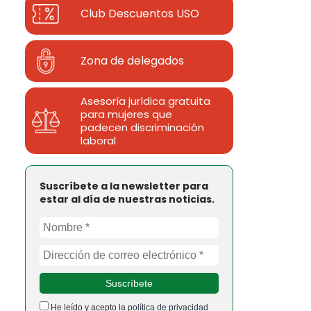
Club Descuentos
USO
Zona de delegados
Asesoría jurídica gratuita
para mujeres que
padecen discriminación
laboral
Suscríbete a la newsletter para
estar al día de nuestras noticias.
He leído y acepto la
política de privacidad