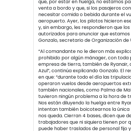
que, por estar en huelga, no estamos pa
venta a bordo y que, si los pasajeros c
necesitar comida o bebida durante el vu
aeropuerto. Ayer, los pilotos hicieron es
y, sin embargo, les respondieron que los
autorizados para anunciar que estamos e
Gonzalo, secretario de Organización de
“Al comandante no le dieron más explic
prohibido por algún mánager, con toda p
empresa de tierra, también de Ryanair,
Azul”, continúa explicando Gonzalo. El r
en que: “durante todo el día las tripula
operaron vuelos desde aeropuertos extra
también nacionales, como Palma de Mallor
tuvieron ningún problema a la hora de t
Nos están diluyendo la huelga entre Rya
intentan también boicotearnos la única
nos queda. Cierran 4 bases, dicen que d
trabajadores que ni siquiera tienen por qu
puede haber traslados de personal fijo 