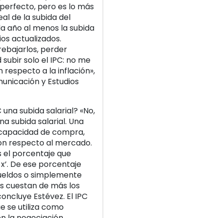
e perfecto, pero es lo más
l de la subida del
ada año al menos la subida
os actualizados.
rebajarlos, perder
 subir solo el IPC: no me
 respecto a la inflación»,
municación y Estudios
 una subida salarial? «No,
na subida salarial. Una
r capacidad de compra,
on respecto al mercado.
es el porcentaje que
x’. De ese porcentaje
ueldos o simplemente
os cuestan de más los
ncluye Estévez. El IPC
e se utiliza como
en la negociación