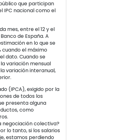
úblico que participan
 el IPC nacional como el
da mes, entre el 12 y el
el Banco de España. A
estimación en lo que se
1% cuando el máximo
el dato. Cuando se
 la variación mensual
la variación interanual,
rior.
do (IPCA), exigido por la
ones de todos los
ue presenta alguna
roductos, como
ros.
a negociación colectiva?
r lo tanto, si los salarios
je, estamos perdiendo