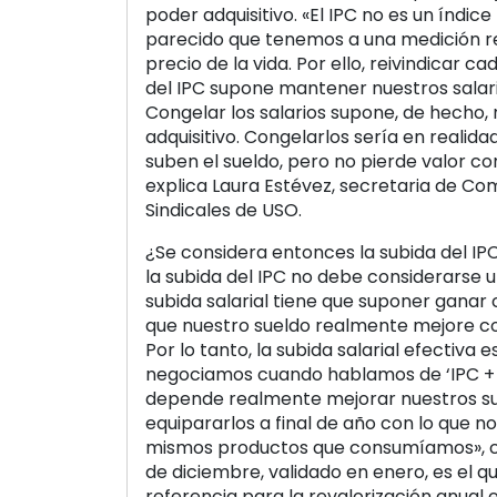
poder adquisitivo. «El IPC no es un índic
parecido que tenemos a una medición rea
precio de la vida. Por ello, reivindicar c
del IPC supone mantener nuestros salari
Congelar los salarios supone, de hecho, 
adquisitivo. Congelarlos sería en realidad
suben el sueldo, pero no pierde valor con
explica Laura Estévez, secretaria de Co
Sindicales de USO.
¿Se considera entonces la subida del IPC
la subida del IPC no debe considerarse u
subida salarial tiene que suponer gana
que nuestro sueldo realmente mejore c
Por lo tanto, la subida salarial efectiva 
negociamos cuando hablamos de ‘IPC + 
depende realmente mejorar nuestros s
equipararlos a final de año con lo que n
mismos productos que consumíamos», co
de diciembre, validado en enero, es el qu
referencia para la revalorización anual 