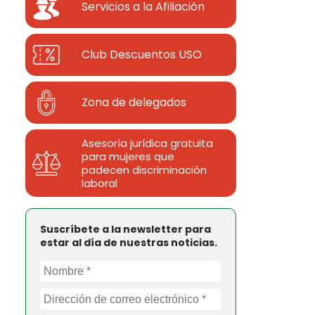
Servicios a la Afiliación
Club Descuentos
USO
Zona de delegados
Asesoría jurídica gratuita
para mujeres que
padecen discriminación
laboral
Suscríbete a la newsletter para
estar al día de nuestras noticias.