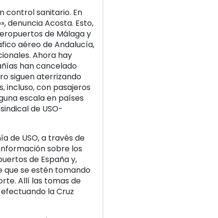
n control sanitario. En
», denuncia Acosta. Esto,
aeropuertos de Málaga y
áfico aéreo de Andalucía,
cionales. Ahora hay
añías han cancelado
ro siguen aterrizando
, incluso, con pasajeros
lguna escala en países
 sindical de USO-
ía de USO, a través de
 información sobre los
puertos de España y,
de que se estén tomando
te. Allí las tomas de
 efectuando la Cruz