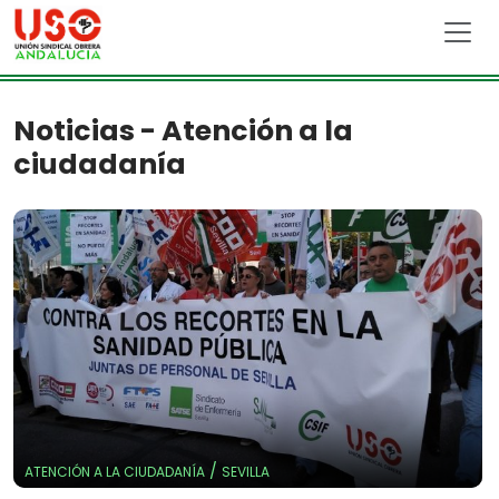
Skip to main content
Noticias - Atención a la
ciudadanía
/
ATENCIÓN A LA CIUDADANÍA
SEVILLA