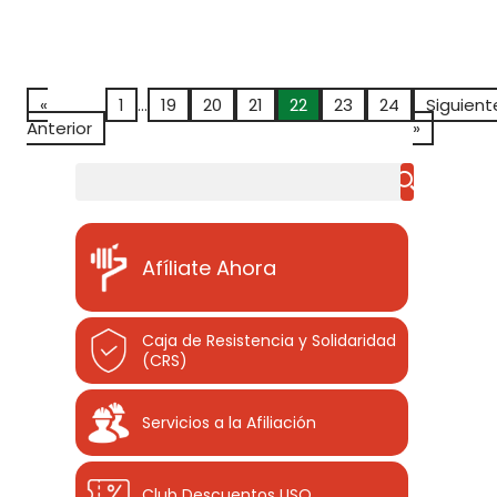
«
1
…
19
20
21
22
23
24
Siguient
Anterior
»
Buscar
Afíliate Ahora
Caja de Resistencia y Solidaridad
(CRS)
Servicios a la Afiliación
Club Descuentos
USO