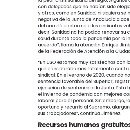
la peor crisis sanitaria del siglo. Algun
con delegados que no habían sido elegid
y otros, como en Sanidad, ni siquiera se 
negativa de la Junta de Andalucía a ac
del comité conforme a los sindicatos vot
decir, Sanidad no ha podido renovar su 
salud durante toda la pandemia por la i
acuerdo”, llama la atención Enrique Jim
de la Federación de Atención a la Ciud
“En USO estamos muy satisfechos con la
que considerábamos totalmente contrar
sindical. En el verano de 2020, cuando no
sentencia favorable del Superior, regist
ejecución de sentencia a la Junta. Esto h
el invierno de pandemia con mejores co
laboral para el personal. Sin embargo, l
oportuno y recurrió al Supremo, alarga
sus trabajadores”, continúa Jiménez.
Recursos humanos gratuitos