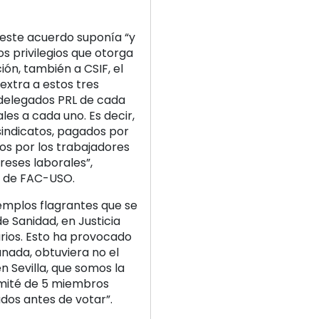
este acuerdo suponía “y
s privilegios que otorga
ión, también a CSIF, el
extra a estos tres
s delegados PRL de cada
ales a cada uno. Es decir,
sindicatos, pagados por
dos por los trabajadores
eses laborales”,
al de FAC-USO.
jemplos flagrantes que se
 Sanidad, en Justicia
ios. Esto ha provocado
nada, obtuviera no el
n Sevilla, que somos la
omité de 5 miembros
dos antes de votar”.