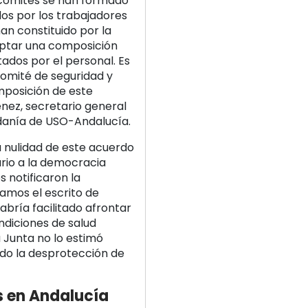
os comités se han formado
os por los trabajadores
han constituido por la
eptar una composición
ados por el personal. Es
comité de seguridad y
mposición de este
énez, secretario general
adanía de USO-Andalucía.
 nulidad de este acuerdo
io a la democracia
s notificaron la
ramos el escrito de
abría facilitado afrontar
ndiciones de salud
a Junta no lo estimó
ndo la desprotección de
 en Andalucía