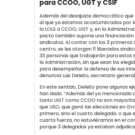
para CCOO, UGT y CSIF
Además del desajuste democrático que 
al que ya estamos acostumbrados por lo
la LOLS a CCOO, UGT y, en la Administrac
pacto también supone una financiación 
sindicatos. Al contar con los 3 primero
centro, se les otorgan 11 liberados sindic
33 personas que trabajarán para estos 
la Administración, sin que sean los elegi
para desempeñar la defensa de sus inter
denuncia Luis Deleito, secretario gener
En este sentido, Deleito pone algunos e
han dado. “Además del ya mencionado de
tanto UGT como CCOO no son mayoritar
que USO, que ganó las elecciones en Gra
primero, sino el cuarto delegado; o que e
cuarta fuerza, no estuviéramos en el c
porque 3 delegados ya estaban adjudica