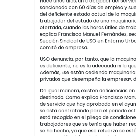
Hace unos días, un trabajador del servicio
sancionado con 60 días de empleo y suel
del deficiente estado actual de la maquin
trabajador del estado de una maquinari
ofertada, cuando las horas útiles de tra
explica Francisco Manuel Fernández, sec
Sección Sindical de USO en Entorno Urb
comité de empresa.
USO denuncia, por tanto, que la maquinar
es deficiente, no es la adecuada ni la que
Además, «se están cediendo maquinaria 
privados que desempeña la empresa», d
De igual manera, existen deficiencias en
destinado. Como explica Francisco Manu
de servicio que hay aprobado en el ayun
se está contratando para el periodo estiv
está recogido en el pliego de condiciones
trabajadores que se tenía que haber rea
se ha hecho, ya que ese refuerzo se est