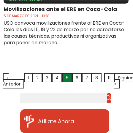
Movilizaciones ante el ERE en Coca-Cola
5 DE MARZO DE 2021 - 13:18
USO convoca movilizaciones frente al ERE en Coca-
Cola los días 15, 18 y 22 de marzo por no acreditarse
las causas técnicas, productivas ni organizativas
para poner en marcha...
«
1
2
3
4
5
6
7
8
…
11
Siguie
Anterior
»
Buscar
Afíliate Ahora