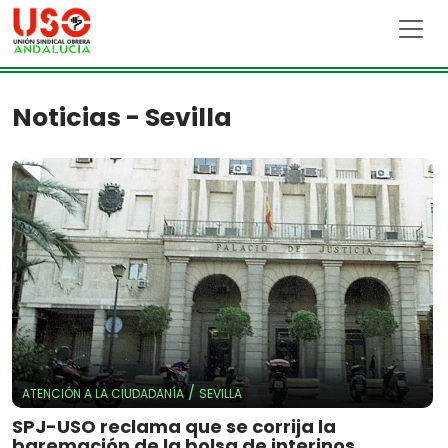
Skip to main content
Noticias - Sevilla
/
ATENCIÓN A LA CIUDADANÍA
SEVILLA
SPJ-USO reclama que se corrija la
baremación de la bolsa de interinos