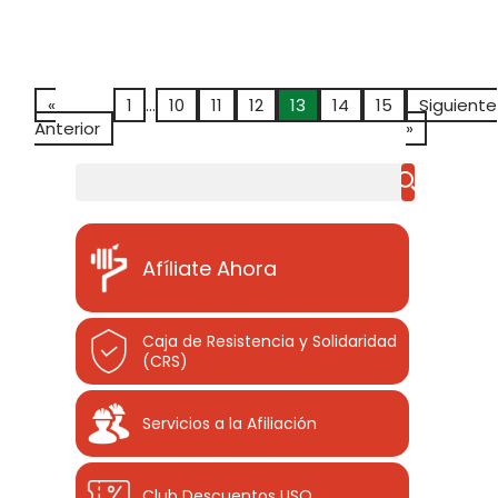
«
1
…
10
11
12
13
14
15
Siguiente
Anterior
»
Buscar
Afíliate Ahora
Caja de Resistencia y Solidaridad
(CRS)
Servicios a la Afiliación
Club Descuentos
USO