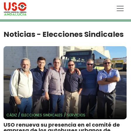
Skip to main content
Noticias - Elecciones Sindicales
/
/
CÁDIZ
ELECCIONES SINDICALES
SERVICIOS
USO renueva su presencia en el comité de
empresa de los autobuses urbanos de