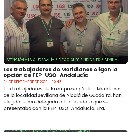
/
/
ATENCIÓN A LA CIUDADANÍA
ELECCIONES SINDICALES
SEVILLA
Los trabajadores de Meridianos eligen la
opción de FEP-USO-Andalucía
24 DE SEPTIEMBRE DE 2019 - 20:45
Los trabajadores de la empresa pública Meridianos,
de la localidad sevillana de Alcalá de Guadaíra, han
elegido como delegada a la candidata que se
presentaba con la FEP-USO-Andalucía. Era...
/
/
ELECCIONES SINDICALES
MÁLAGA
SERVICIOS