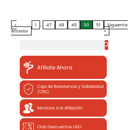
«
1
…
47
48
49
50
51
Siguiente
Anterior
»
Buscar
Afíliate Ahora
Caja de Resistencia y Solidaridad
(CRS)
Servicios a la Afiliación
Club Descuentos
USO