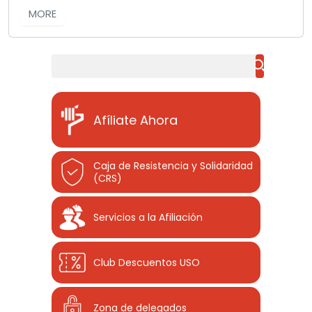
MORE
Buscar
Afíliate Ahora
Caja de Resistencia y Solidaridad
(CRS)
Servicios a la Afiliación
Club Descuentos
USO
Zona de delegados